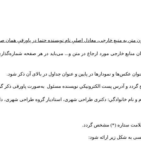
ن متن به منبع خارجی، معادل اصلیِ نام نویسنده حتما در پاورقیِ همان 
 منابع خارجی مورد ارجاع در متن و... می‌باید در هر صفحه شماره‌گذار
ان عکس‌ها و نمودارها در پایین و عنوان جداول در بالای آن ذکر شود.
 گردد و آدرس پست الكترونيكي نويسنده مسئول به‌صورت پاورقی ذکر گر
م و نام خانوادگي: دکتری طراحی شهری، استادیار گروه
طراحی شهری، دانشکد
 علامت ستاره (*) مشخص گردد.
یسی به شکل زیر ارائه شود: