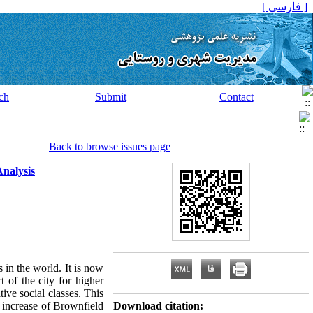
[ فارسی ]
ch
Submit
Contact
Back to browse issues page
Analysis
s in the world. It is now
t of the city for higher
ive social classes. This
d increase of Brownfield
Download citation: