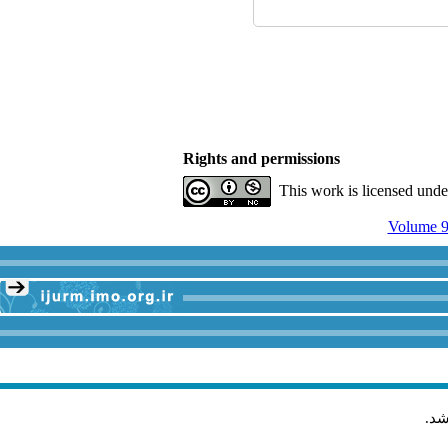
Rights and permissions
This work is licensed und
Volume 9,
شد
.