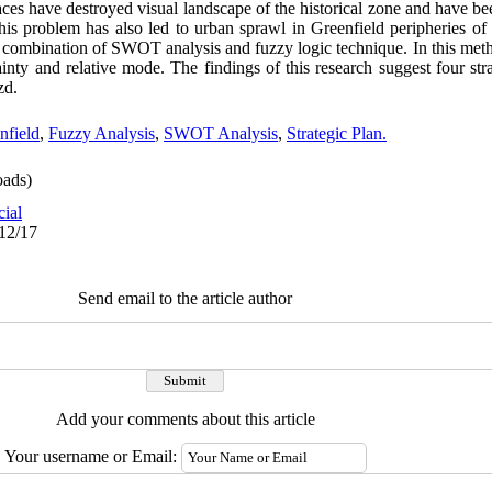
paces have destroyed visual landscape of the historical zone and have b
his problem has also led to urban sprawl in Greenfield peripheries of t
 combination of SWOT analysis and fuzzy logic technique. In this metho
ainty and relative mode. The findings of this research suggest four str
zd.
field
,
Fuzzy Analysis
,
SWOT Analysis
,
Strategic Plan.
ads)
cial
/12/17
Send email to the article author
Add your comments about this article
Your username or Email: