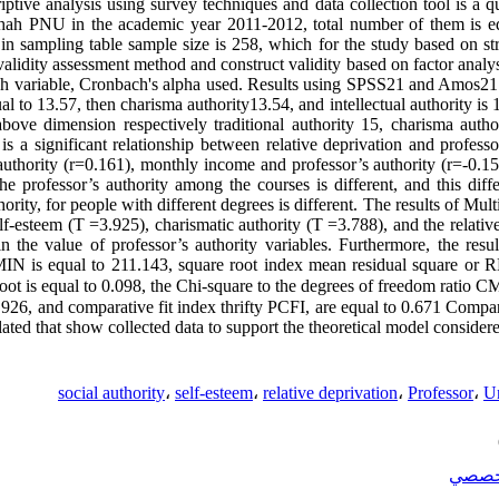
criptive analysis using survey techniques and data collection tool is a 
shah PNU in the academic year
2011
-
2012
, total number of them is 
Lin sampling table sample size is
258, which
for the study based on st
 validity assessment method and construct validity based on factor analys
ch variable, Cronbach's alpha used. Results using SPSS
21
and Amos
21
ual to
13
.
57
, then charisma authority
13
.
54
, and intellectual authority is
bove dimension respectively traditional authority
15
, charisma auth
 is a significant relationship between relative deprivation and professo
uthority (r=
0
.
161
), monthly income and professor’s authority (r=-
0
.
1
e professor’s authority among the courses is different, and this diffe
ority, for people with different degrees is different. The results of Multi
elf-esteem (T =
3
.
925
), charismatic authority (T =
3
.
788
), and the relati
n the value of professor’s authority variables. Furthermore, the resu
MIN is equal to
211
.
143
, square root index mean residual square or
oot is equal to
0
.
098
, the Chi-square to the degrees of freedom ratio 
.
926
, and comparative fit index thrifty PCFI, are equal to
0
.
671
Comparat
lated that show collected data to support the theoretical model consider
social authority
،
self-esteem
،
relative deprivation
،
Professor
،
Un
خصصي