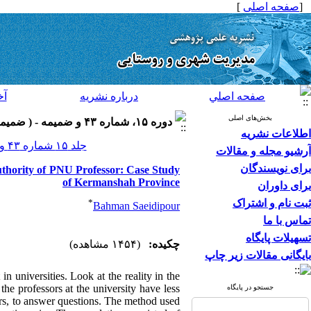
]
صفحه اصلی
[
صفحه اصلي
درباره نشريه
آخ
بخش‌های اصلی
دوره ۱۵، شماره ۴۳ و ضميمه - ( ضميمه لاتين ۱۳۹۵ )
اطلاعات نشریه
جلد ۱۵ شماره ۴۳ و ضميمه صفحات ۲۶۰-۲۴۹
آرشیو مجله و مقالات
برای نویسندگان
uthority of PNU Professor: Case Study
of Kermanshah Province
برای داوران
*
ثبت نام و اشتراک
Bahman Saeidipour
تماس با ما
تسهیلات پایگاه
چکیده:
(۱۴۵۴ مشاهده)
بایگانی مقالات زیر چاپ
 in universities. Look at the reality in the
he professors at the university have less
جستجو در پایگاه
ors, to answer questions. The method used