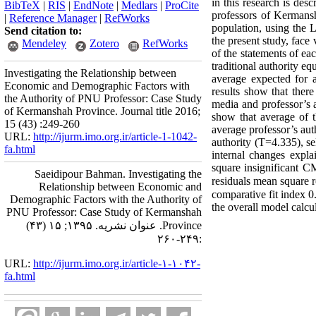
in this research is des
BibTeX
|
RIS
|
EndNote
|
Medlars
|
ProCite
professors of Kerman
|
Reference Manager
|
RefWorks
population, using the 
Send citation to:
the present study, face
Mendeley
Zotero
RefWorks
of the statements of ea
traditional authority eq
Investigating the Relationship between
average expected for a
Economic and Demographic Factors with
results show that there
the Authority of PNU Professor: Case Study
media and professor’s a
of Kermanshah Province. Journal title 2016;
show that average of th
15 (43) :249-260
average professor’s auth
URL:
http://ijurm.imo.org.ir/article-1-1042-
authority (T=
4
.
335
), s
fa.html
internal changes explai
square insignificant C
Saeidipour Bahman. Investigating the
residuals mean square r
Relationship between Economic and
comparative fit index
0
Demographic Factors with the Authority of
the overall model calcu
PNU Professor: Case Study of Kermanshah
Province. عنوان نشریه. ۱۳۹۵; ۱۵ (۴۳)
:۲۴۹-۲۶۰
URL:
http://ijurm.imo.org.ir/article-۱-۱۰۴۲-
fa.html