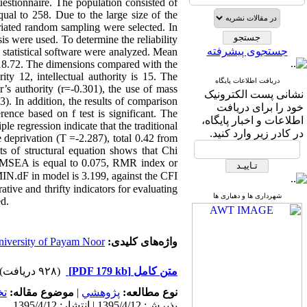
questionnaire. The population consisted of
equal to
258
. Due to the large size of the
riated random sampling were selected. In
is were used. To determine the reliability
جستجوی پیشرفته
statistical software were analyzed. Mean
18
.
72
. The dimensions compared with the
ority
12
, intellectual authority is
15
. The
دریافت اطلاعات پایگاه
r’s authority (r=-
0
.
301
), the use of mass
نشانی پست الکترونیک
53
). In addition, the results of comparison
خود را برای دریافت
rence based on f test is significant. The
اطلاعات و اخبار پایگاه،
ple regression indicate that the traditional
در کادر زیر وارد کنید.
ve deprivation (T =-
2
.
287
), total
0
.
42
from
lts of structural equation shows that Chi
 RMSEA is equal to
0
.
075
, RMR index or
.
CMIN
dF in model is
3
.
199
, against the CFI
ive and thrifty indicators for evaluating
شهرداری ها و دهیاری ها
ed.
iversity of Payam Noor
واژه‌های کلیدی:
(۹۲۸ دریافت)
[PDF 179 kb]
متن کامل
ت
موضوع مقاله:
|
پژوهشي
نوع مطالعه:
پذیرش: 1395/4/12 | انتشار: 1395/4/12