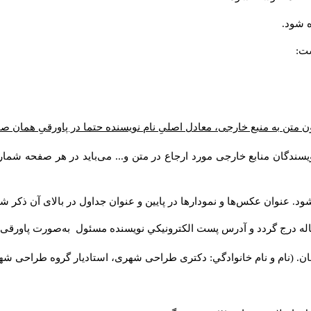
ه شود
است
 متن به منبع خارجی، معادل اصلیِ نام نویسنده حتما در پاورقیِ همان ص
یسندگان منابع خارجی مورد ارجاع در متن و... می‌باید در هر صفحه شما
ود. عنوان عکس‌ها و نمودارها در پایین و عنوان جداول در بالای آن ذکر ش
اله درج گردد و آدرس پست الكترونيكي نويسنده مسئول به‌صورت پاورقی 
ن. (نام و نام خانوادگي: دکتری طراحی شهری، استادیار گروه
طراحی شهر).