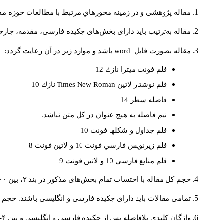
مقاله پژوهشی و در زمینه محورهاي مرتبط با مطالعات حوزه مد
مقاله به‌ترتیب باید دارای بخش‌های چکیده فارسی، مقدمه، چارچ.
باشد و موارد زير در آن رعايت گردد:
word
مقاله بصورت فايل
قلم فونت ميترا نازك 12
نازك 10
Times New Roman
قلم نوشتار لاتين
فاصله سطر 14
نيم فاصله به هيچ عنوان در كل متن نباشد.
قلم جداول و شكلها فونت 10
قلم زيرنويس فارسي فونت 10 و لاتين فونت 8
قلم منابع فارسي 10 و لاتين فونت 9
حجم کل مقاله با احتساب تمام بخش‌های مذکور در بند ۲، بین ۶۰۰۰ تا ۸۰۰۰کلمه باشد.
تمامی مقالات باید دارای چکیده فارسی و انگلیسی باشند. حجم هر دو چکیده کمتر از ۲۰۰.
واژگان کلیدی بلافاصله پس از چکیده فارسی و انگلیسی و بین ۴-۶ کلمه نوشته شود.