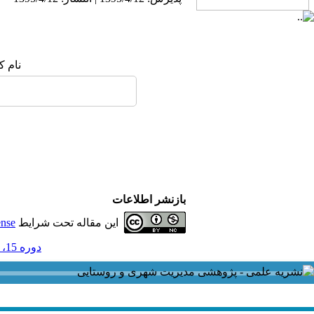
نام :
بازنشر اطلاعات
ense
این مقاله تحت شرایط
دوره 15، شماره 43 و ضميمه - ( ضميمه لاتين 1395 )