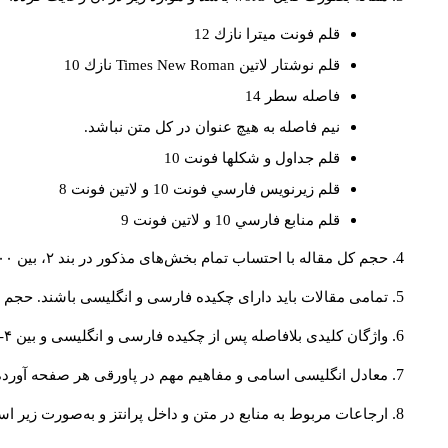
قلم فونت ميترا نازك 12
قلم نوشتار لاتين
Times New Roman
نازك 10
فاصله سطر 14
نيم فاصله به هيچ عنوان در كل متن نباشد.
قلم جداول و شكلها فونت 10
قلم زيرنويس فارسي فونت 10 و لاتين فونت 8
قلم منابع فارسي 10 و لاتين فونت 9
حجم کل مقاله با احتساب تمام بخش‌های مذکور در بند ۲، بین ۶۰۰۰ تا ۸۰۰۰کلمه باشد.
تمامی مقالات باید دارای چکیده فارسی و انگلیسی باشند. حجم هر دو چکیده کمتر از ۲۰۰ 
واژگان کلیدی بلافاصله پس از چکیده فارسی و انگلیسی و بین ۴-۶ کلمه نوشته شود.
معادل انگلیسی اسامی و مفاهیم مهم در پاورقی هر صفحه آورده
ارجاعات مربوط به منابع در متن و داخل پرانتز و به‌صورت زیر ا