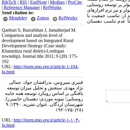
BibTeX
|
RIS
|
EndNote
|
Medlars
|
ProCite
سعه؛ و 3- شناخت چالشها و عناصر مؤثر بر توسعه روستایی
|
Reference Manager
|
RefWorks
ر و نیز نرم افزارهای
Send citation to:
بارتند از: تناسب جمعیت با
Mendeley
Zotero
RefWorks
اً عدم تناسب دهستان
Qanbari S, Bazrafshan J, Jamalinejad M.
Comparison and analysis level of
development based on Integrated Rural
Development Strategy (Case study:
Khanmirza rural district-Lordegan
township). Journal title 2011; 9 (28) :175-
192
URL:
http://ijurm.imo.org.ir/article-1-104-
fa.html
قنبری سیروس، بذرافشان جواد، جمالی
نژاد مهدی. سنجش و تحلیل میزان توسعه
یافتگی بر اساس رویکرد توسعه همه جانبه
روستایی؛ نمونه موردی: دهستان خانمیرزا،
شهرستان لردگان. عنوان نشریه. ۱۳۹۰; ۹
(۲۸) :۱۷۵-۱۹۲
URL:
http://ijurm.imo.org.ir/article-۱-۱۰۴-
fa.html