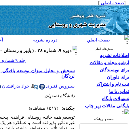
[
صفحه اصلی
]
صفحه اصلي
درباره نشريه
آخ
بخش‌های اصلی
دوره ۹، شماره ۲۸ - ( پاییز و زمستان ۱۳۹۰ )
اطلاعات نشریه
جلد ۹ شماره ۲۸ صفحات ۱۹۲-۱۷۵
آرشیو مجله و مقالات
برای نویسندگان
سنجش و تحلیل میزان توسعه یافتگی بر
لردگان
برای داوران
ثبت نام و اشتراک
سیروس قنبری
،
جواد بذرافشان
تماس با ما
دانشگاه اصفهان
تسهیلات پایگاه
بایگانی مقالات زیر چاپ
چکیده:
(۶۵۱۷ مشاهده)
توسعه همه جانبه روستایی فرایندی پیچ
جستجو در پایگاه
غیره تأثیر پذیرفته است و عملکرد هر یک 