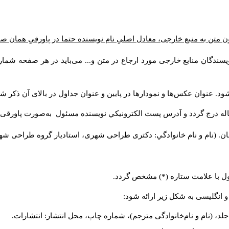
ن متن به منبع خارجی، معادل اصلیِ نام نویسنده حتما در پاورقیِ همان 
سندگان منابع خارجی مورد ارجاع در متن و... می‌باید در هر صفحه شمار
د. عنوان عکس‌ها و نمودارها در پایین و عنوان جداول در بالای آن ذکر شو
له درج گردد و آدرس پست الكترونيكي نويسنده مسئول به‌صورت پاورقی ذ
ن. (نام و نام خانوادگي: دکتری طراحی شهری، استادیار گروه
طراحی شهری،
ول با علامت ستاره (*) مشخص گردد.
و انگلیسی به شکل زیر ارائه شود:
لد، (نام و نام‌خانوادگی مترجم)، شماره چاپ، محل انتشار: انتشارات.