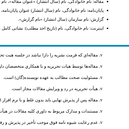
مقاله: نام خانوادگی، نام (سال انتشار) «عنوان مقاله»، نا
پایان‌نامه: نام خانوادگی، نام (سال انتشار) عنوان پایان‌نامه
گزارش: نام سازمان (سال انتشار) «نام گزارش».
اینترنت: نام خانوادگی، نام (تاریخ اخذ مطلب): نشانی کامل 
مقاله‌اي كه فرمت نشريه را دارا نباشد در جلسه هيت ت
مقاله‌ها توسط هیات تحريريه و با همکاري متخصصان د
مسئوليت صحت مطالب به عهده نويسنده(گان) است.
هيأت تحريريه در رد و ويرايش مقالات مجاز است.
مقاله پس از پذيرش نهايي باید بدون غلط و با نرم افزار
rd
مستندات و مدارک مربوط به داوری کلیه مقالات در هیأت 
عدم رعایت شیوه نامه فوق موجب تأخیر در پذیرش و رفت 