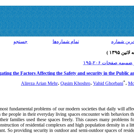
رين شماره
تمام شماره‌ها
جستجو
gating the Factors Affecting the Safety and security in the Public
*
Alireza Arian Mehr
،
Qasim Khoshro
،
Vahid Ghorbani
،
Mo
most fundamental problems of our modern societies that daily will affe
he people in their everyday living spaces encounter with behaviors th
heir families used these spaces freely. This causes many problems for
nstruction of residential complexes and high population density in a li
ant. So providing
security
in outdoor and semi-outdoor spaces of reside