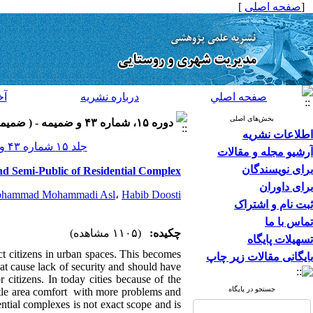
[
صفحه اصلی
]
صفحه اصلي
درباره نشريه
آخ
بخش‌های اصلی
دوره ۱۵، شماره ۴۳ و ضميمه - ( ضميمه لاتين ۱۳۹۵ )
اطلاعات نشریه
جلد ۱۵ شماره ۴۳ و ضميمه صفحات ۲۰۶-۱۹۵
آرشیو مجله و مقالات
برای نویسندگان
 and Semi-Public of Residential Complex
برای داوران
hammad Mohammadi Asl
،
Habib Doosti
ثبت نام و اشتراک
تماس با ما
چکیده:
(۱۱۰۵ مشاهده)
تسهیلات پایگاه
ct citizens in urban spaces. This becomes
بایگانی مقالات زیر چاپ
at cause lack of security and should have
 citizens. In today cities because of the
جستجو در پایگاه
ttle area comfort
with more problems and
ntial complexes is not exact scope and is