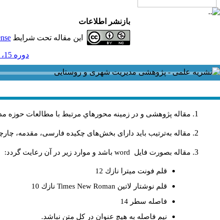
بازنشر اطلاعات
این مقاله تحت شرایط
ense
دوره 15، شماره 43 و ضميمه - ( ضميمه لاتين 1395 )
مقاله پژوهشی و در زمینه محورهاي مرتبط با مطالعات حوزه مد
مقاله به‌ترتیب باید دارای بخش‌های چکیده فارسی، مقدمه، چارچو
مقاله بصورت فايل
word
باشد و موارد زير در آن رعايت گردد:
قلم فونت ميترا نازك 12
قلم نوشتار لاتين
Times New Roman
نازك 10
فاصله سطر 14
نيم فاصله به هيچ عنوان در كل متن نباشد.