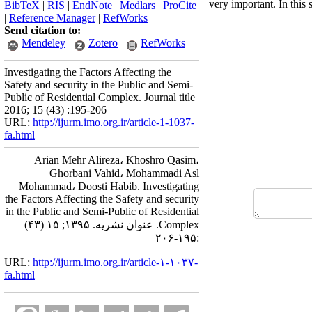
very important. In this 
BibTeX
|
RIS
|
EndNote
|
Medlars
|
ProCite
|
Reference Manager
|
RefWorks
Send citation to:
Mendeley
Zotero
RefWorks
Investigating the Factors Affecting the
Safety and security in the Public and Semi-
Public of Residential Complex. Journal title
2016; 15 (43) :195-206
URL:
http://ijurm.imo.org.ir/article-1-1037-
fa.html
Arian Mehr Alireza، Khoshro Qasim،
Ghorbani Vahid، Mohammadi Asl
Mohammad، Doosti Habib. Investigating
the Factors Affecting the Safety and security
in the Public and Semi-Public of Residential
Complex. عنوان نشریه. ۱۳۹۵; ۱۵ (۴۳)
:۱۹۵-۲۰۶
URL:
http://ijurm.imo.org.ir/article-۱-۱۰۳۷-
fa.html