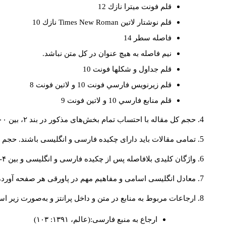
قلم فونت ميترا نازك 12
قلم نوشتار لاتين
Times New Roman
نازك 10
فاصله سطر 14
نيم فاصله به هيچ عنوان در كل متن نباشد.
قلم جداول و شكلها فونت 10
قلم زيرنويس فارسي فونت 10 و لاتين فونت 8
قلم منابع فارسي 10 و لاتين فونت 9
حجم کل مقاله با احتساب تمام بخش‌های مذکور در بند ۲، بین ۶۰۰۰ تا ۸۰۰۰کلمه باشد.
تمامی مقالات باید دارای چکیده فارسی و انگلیسی باشند. حجم هر دو چکیده کمتر از ۲۰۰ 
واژگان کلیدی بلافاصله پس از چکیده فارسی و انگلیسی و بین ۴-۶ کلمه نوشته شود.
معادل انگلیسی اسامی و مفاهیم مهم در پاورقی هر صفحه آورده
ارجاعات مربوط به منابع در متن و داخل پرانتز و به‌صورت زیر ا
ارجاع به منبع فارسی:(عالم، ۱۳۹۱: ۱۰۳)