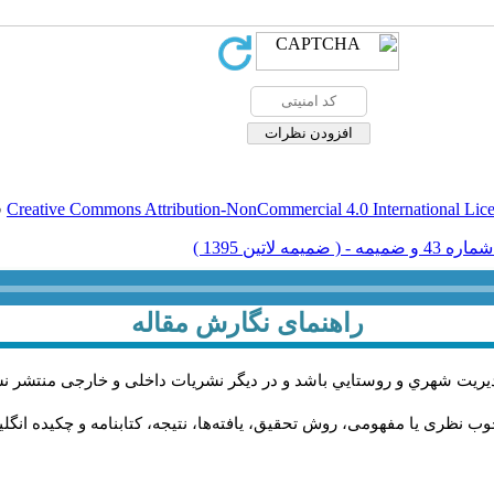
Creative Commons Attribution-NonCommercial 4.0 International Lic
ق
راهنمای نگارش مقاله
يريت شهري و روستايي باشد و در دیگر نشریات داخلی و خارجی منتشر ن
ب نظری یا مفهومی، روش تحقیق، یافته‌ها، نتیجه، کتابنامه و چکیده انگل