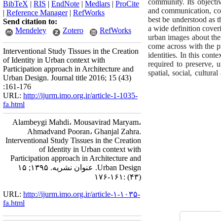
community. Its objecti
BibTeX
|
RIS
|
EndNote
|
Medlars
|
ProCite
and communication, conv
|
Reference Manager
|
RefWorks
best be understood as t
Send citation to:
a wide definition coveri
Mendeley
Zotero
RefWorks
urban images about the
come across with the pr
Interventional Study Tissues in the Creation
identities.
In this conte
of Identity in Urban context with
required to preserve, u
Participation approach in Architecture and
spatial, social, cultur
Urban Design. Journal title 2016; 15 (43)
:161-176
URL:
http://ijurm.imo.org.ir/article-1-1035-
fa.html
Alambeygi Mahdi، Mousavirad Maryam،
Ahmadvand Pooran، Ghanjal Zahra.
Interventional Study Tissues in the Creation
of Identity in Urban context with
Participation approach in Architecture and
Urban Design. عنوان نشریه. ۱۳۹۵; ۱۵
(۴۳) :۱۶۱-۱۷۶
URL:
http://ijurm.imo.org.ir/article-۱-۱۰۳۵-
fa.html