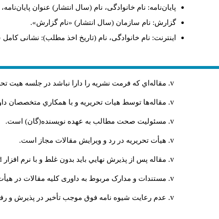
پایان‌نامه: نام خانوادگی، نام (سال انتشار) عنوان پایان‌نامه
گزارش: نام سازمان (سال انتشار) «نام گزارش».
اینترنت: نام خانوادگی، نام (تاریخ اخذ مطلب): نشانی کامل 
مقاله‌اي كه فرمت نشريه را دارا نباشد در جلسه هيت ت
مقاله‌ها توسط هیات تحريريه و با همکاري متخصصان د
مسئوليت صحت مطالب به عهده نويسنده(گان) است.
هيأت تحريريه در رد و ويرايش مقالات مجاز است.
مقاله پس از پذيرش نهايي باید بدون غلط و با نرم افزار
rd
مستندات و مدارک مربوط به داوری کلیه مقالات در هیأت 
عدم رعایت شیوه نامه فوق موجب تأخیر در پذیرش و رفت 