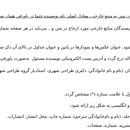
ن متن به منبع خارجی، معادل اصلیِ نام نویسنده حتما در پاورقیِ همان 
سندگان منابع خارجی مورد ارجاع در متن و... می‌باید در هر صفحه شمار
د. عنوان عکس‌ها و نمودارها در پایین و عنوان جداول در بالای آن ذکر شو
له درج گردد و آدرس پست الكترونيكي نويسنده مسئول به‌صورت پاورقی ذ
ن. (نام و نام خانوادگي: دکتری طراحی شهری، استادیار گروه
طراحی شهری،
ول با علامت ستاره (*) مشخص گردد.
و انگلیسی به شکل زیر ارائه شود:
لد، (نام و نام‌خانوادگی مترجم)، شماره چاپ، محل انتشار: انتشارات.
م نشریه، شماره، صفحات.