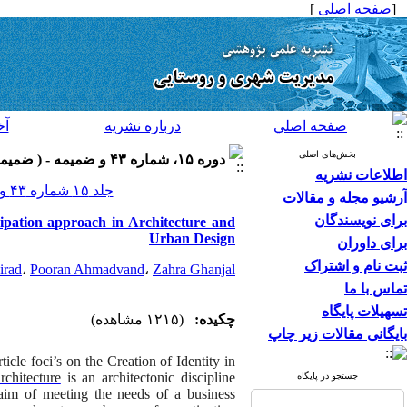
[
صفحه اصلی
]
صفحه اصلي
درباره نشريه
آخ
بخش‌های اصلی
دوره ۱۵، شماره ۴۳ و ضميمه - ( ضميمه لاتين ۱۳۹۵ )
اطلاعات نشریه
جلد ۱۵ شماره ۴۳ و ضميمه صفحات ۱۷۶-۱۶۱
آرشیو مجله و مقالات
برای نویسندگان
cipation approach in Architecture and
Urban Design
برای داوران
ثبت نام و اشتراک
irad
،
Pooran Ahmadvand
،
Zahra Ghanjal
تماس با ما
تسهیلات پایگاه
چکیده:
(۱۲۱۵ مشاهده)
بایگانی مقالات زیر چاپ
rticle foci’s on
the
Creation of Identity in
rchitecture
is an architectonic discipline
جستجو در پایگاه
aim of meeting the needs of a business