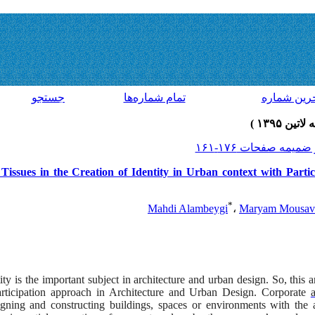
رين شماره
تمام شماره‌ها
جستجو
 Tissues in the Creation of Identity in Urban context with Parti
*
Mahdi Alambeygi
،
Maryam Mousav
ty is the important subject in architecture and urban design. So, this a
rticipation approach in Architecture and Urban Design. Corporate
a
gning and constructing buildings, spaces or environments with the 