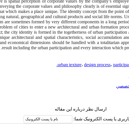
ve is spatial perception of corporate values by the company’s employ
eying the corporate values and philosophy clearly is of essential signi
hat which makes a place unique. The identity concept from the point of 
ng natural, geographical and cultural products and social life norms. Urb
m are sometimes formed by very different components in a long period 
oblem of cities to enter a new architectural and urban formation proces
xt; the city identity is formed in the togetherness of urban participatio
nique architectural and spatial characteristics, social accumulation an
al and economical dimensions should be handled with a totalitarian appr
result including the urban participation and every interaction which prov
urban texture
،
design process
،
participa
خصصي
ارسال نظر درباره این مقاله
اربری یا پست الکترونیک شما: