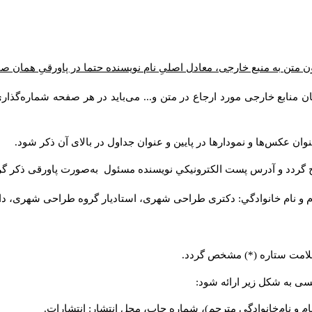
 متن به منبع خارجی، معادل اصلیِ نام نویسنده حتما در پاورقیِ همان ص
ن منابع خارجی مورد ارجاع در متن و... می‌باید در هر صفحه شماره‌گذا
وان عکس‌ها و نمودارها در پایین و عنوان جداول در بالای آن ذکر شود
ج گردد و آدرس پست الكترونيكي نويسنده مسئول به‌صورت پاورقی ذکر گ
م و نام خانوادگي: دکتری طراحی شهری، استادیار گروه
طراحی شهری، دانش).
ا علامت ستاره (*) مشخص گردد
لیسی به شکل زیر ارائه شود
نام و نام‌خانوادگی مترجم)، شماره چاپ، محل انتشار: انتشارات