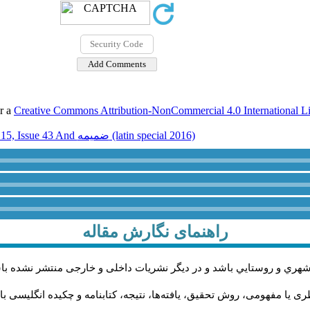
er a
Creative Commons Attribution-NonCommercial 4.0 International L
Volume 15, Issue 43 And ضميمه (latin special 2016)
راهنمای نگارش مقاله
شهري و روستايي باشد و در دیگر نشریات داخلی و خارجی منتشر نشده با
ی یا مفهومی، روش تحقیق، یافته‌ها، نتیجه، کتابنامه و چکیده انگلیسی ب