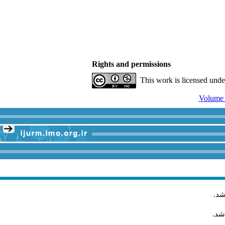
Rights and permissions
This work is licensed und
.
شد
اشد