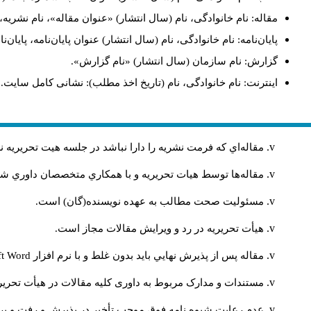
مقاله: نام خانوادگی، نام (سال انتشار) «عنوان مقاله»، نام نشر.
پایان‌نامه: نام خانوادگی، نام (سال انتشار) عنوان پایان‌نامه، پای.
گزارش: نام سازمان (سال انتشار) «نام گزارش».
اینترنت: نام خانوادگی، نام (تاریخ اخذ مطلب): نشانی کامل سایت.
مقاله‌اي كه فرمت نشريه را دارا نباشد در جلسه هيت تحريريه
مقاله‌ها توسط هیات تحريريه و با همکاري متخصصان داوري 
مسئوليت صحت مطالب به عهده نويسنده(گان) است.
هيأت تحريريه در رد و ويرايش مقالات مجاز است.
ft Word
مقاله پس از پذيرش نهايي باید بدون غلط و با نرم افزار
مستندات و مدارک مربوط به داوری کلیه مقالات در هیأت تحریری
عدم رعایت شیوه نامه فوق موجب تأخیر در پذیرش و رفت و بر.