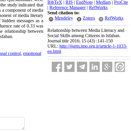
BibTeX
|
RIS
|
EndNote
|
Medlars
|
ProCite
the study indicated that
|
Reference Manager
|
RefWorks
 as a component of media
Send citation to:
mponent of media literary
Mendeley
Zotero
RefWorks
of hidden messages as a
fluence rate of 0.33 was
Relationship between Media Literacy and
the relationship between
Social Skills among Citizens in Isfahan.
Isfahan.
Journal title 2016; 15 (43) :141-150
URL:
http://ijurm.imo.org.ir/article-1-1033-
en.html
nal control
,
emotional