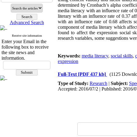
determined by Cronbach’s alpha coefficie
media literacy with an influence rate of 
literary with an influence rate of 0.37 af
with an influence rate of 0.68 affects 
Advanced Search
component of media literary which affects
found to affect the expression social sk
Receive site information
research variables, some suggestions were 
Enter your Email in the
following box to receive
the site news and
Keywords:
media literacy
,
social skills
,
c
information.
expression
Full-Text
[PDF 437 kb]
(1125 Downlo
Type of Study:
Research
|
Subject:
Spe
Accepted: 2016/07/2 | Published: 2016/0