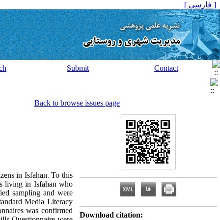
[ فارسی ]
ch
Submit
Contact
Back to browse issues page
zens in Isfahan. To this
s living in Isfahan who
fied sampling and were
tandard Media Literacy
ionnaires was confirmed
Download citation:
kills Questionnaire were