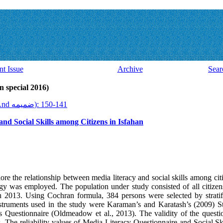
nt Issue
Archive
Sear
ssue 43 And ضميمه (latin special 2016)
2016, 15(43 And ضميمه): 141-150
nd Social Skills among Citizens in Isfahan
re the relationship between media literacy and social skills among citi
ogy was employed. The population under study consisted of all citizen
n 2013. Using Cochran formula, 384 persons were selected by strati
nstruments used in the study were Karaman’s and Karatash’s (2009) S
s Questionnaire (Oldmeadow et al., 2013). The validity of the quest
is. The reliability values of Media Literacy Questionnaire and Social S