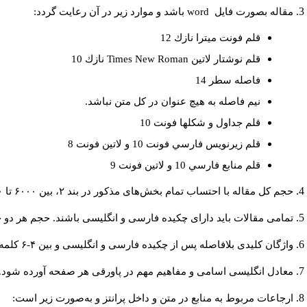
باشد و موارد زير در آن رعايت گردد:
word
مقاله بصورت فايل
قلم فونت ميترا نازك 12
نازك 10
Times New Roman
قلم نوشتار لاتين
فاصله سطر 14
نيم فاصله به هيچ عنوان در كل متن نباشد.
قلم جداول و شكلها فونت 10
قلم زيرنويس فارسي فونت 10 و لاتين فونت 8
قلم منابع فارسي 10 و لاتين فونت 9
حجم کل مقاله با احتساب تمام بخش‌های مذکور در بند ۲، بین ۶۰۰۰ تا ۸۰۰۰کلمه باشد.
تمامی مقالات باید دارای چکیده فارسی و انگلیسی باشند. حجم هر دو چکیده کمتر از ۲۰۰ و بیشتر.
واژگان کلیدی بلافاصله پس از چکیده فارسی و انگلیسی و بین ۴-۶ کلمه نوشته شود.
معادل انگلیسی اسامی و مفاهیم مهم در پاورقی هر صفحه آورده شود.
ارجاعات مربوط به منابع در متن و داخل پرانتز و به‌صورت زیر است: