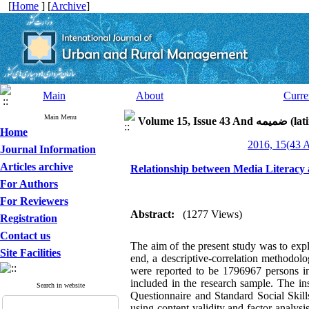
[
Home
] [
Archive
]
Main
About
Curre
Main Menu
Volume 15, I
Home
Journal Information
Articles archive
Relationship between Media Literacy a
For Authors
For Reviewers
Abstract:
(1277 Views)
Registration
Contact us
The aim of the present study was to explo
Site Facilities
end, a descriptive-correlation methodol
were reported to be 1796967 persons i
included in the research sample. The i
Search in website
Questionnaire and Standard Social Skill
using content validity and factor analys