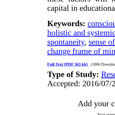
capital in educationa
Keywords:
conscio
holistic and systemi
spontaneity
,
sense o
change frame of min
Full-Text
[PDF 363 kb]
(1006 Downlo
Type of Study:
Res
Accepted: 2016/07/2
Add your c
Your user