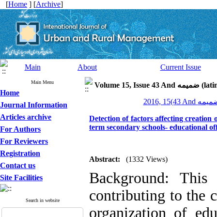
[
Home
] [
Archive
]
Main
About
Current Issue
Main Menu
Volume 15, Is
Home
Journal Information
Articles archive
Detection of factors affecting creation 
term secondary schools- educational of
For Authors
For Reviewers
Registration
Abstract:
(1332 Views)
Contact us
Background: This 
Site Facilities
contributing to the c
Search in website
organization of ed