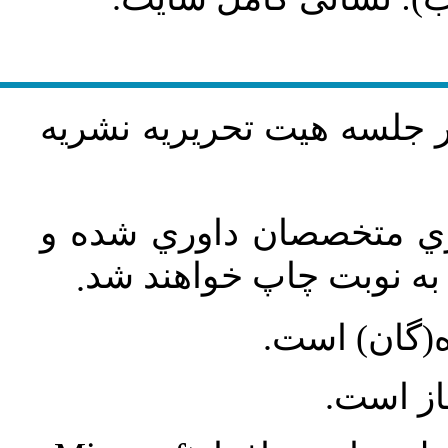
در جلسه هيت تحريريه نشريه
اري متخصصان داوري شده و
ه نوبت چاپ خواهند شد
.
ه(گان) است
جاز است