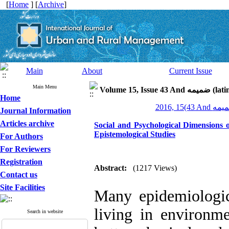
[
Home
] [
Archive
]
Main
About
Current Issue
Main Menu
Volume 15, Is
Home
Journal Information
Articles archive
Social and Psychological Dimensions
Epistemological Studies
For Authors
For Reviewers
Registration
Abstract:
(1217 Views)
Contact us
Site Facilities
Many epidemiologic
living in environm
Search in website