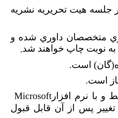
در جلسه هيت تحريريه نشريه
اري متخصصان داوري شده و
ه نوبت چاپ خواهند شد
.
ه(گان) است
جاز است
Microsoft
 و با نرم افزار
غییر پس از آن قابل قبول