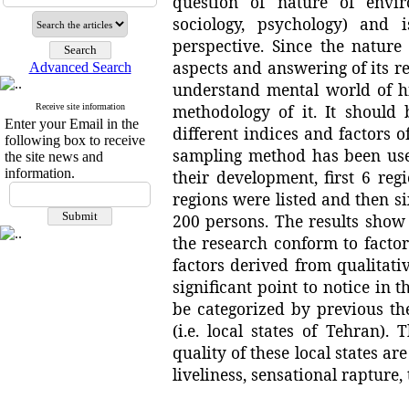
question of nature of enviro
sociology, psychology) and i
perspective. Since the nature
aspects and answering of its r
Advanced Search
understand mental world of hi
methodology of it. It should
Receive site information
Enter your Email in the
different indices and factors o
following box to receive
sampling method has been use
the site news and
information.
their development, first 6 reg
regions were listed and then si
200 persons. The results show 
the research conform to facto
factors derived from qualitati
significant point to notice in t
be categorized by previous th
(i.e. local states of Tehran).
quality of these local states are
liveliness, sensational rapture, 