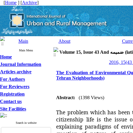
[
Home
] [
Archive
]
Main
About
Curre
Main Menu
Volume 15, I
Home
Journal Information
Articles archive
The Evaluation of Environmental Qual
Tehran Neighborhoods)
For Authors
For Reviewers
Registration
Abstract:
(1398 Views)
Contact us
Site Facilities
The problem which has been th
citizenship life is the issue
Search in website
explaining paradigms of envi