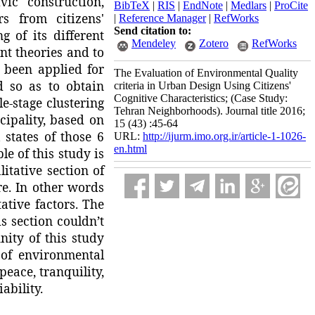
vic construction,
BibTeX
|
RIS
|
EndNote
|
Medlars
|
ProCite
rs from citizens'
|
Reference Manager
|
RefWorks
Send citation to:
 of its different
Mendeley
Zotero
RefWorks
nt theories and to
 been applied for
The Evaluation of Environmental Quality
d so as to obtain
criteria in Urban Design Using Citizens'
Cognitive Characteristics; (Case Study:
le-stage clustering
Tehran Neighborhoods). Journal title 2016;
ipality, based on
15 (43) :45-64
 states of those 6
URL:
http://ijurm.imo.org.ir/article-1-1026-
en.html
le of this study is
itative section of
re. In other words
ative factors. The
is section couldn’t
ity of this study
a of environmental
peace, tranquility,
ability.