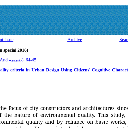
nt Issue
Archive
Sear
ssue 43 And ضميمه (latin special 2016)
2016, 15(43 And ضميمه): 45-64
ity criteria in Urban Design Using Citizens' Cognitive Characte
e focus of city constructors and architectures since
 of the nature of environmental quality. This study,
ronmental quality and by reliance on basic works