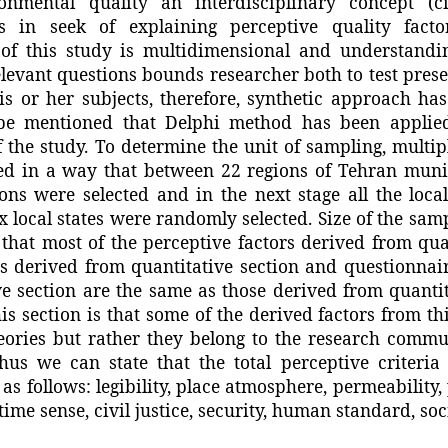
nmental quality an interdisciplinary concept (ci
s in seek of explaining perceptive quality facto
 of this study is multidimensional and understanding
elevant questions bounds researcher both to test prese
s or her subjects, therefore, synthetic approach has
 be mentioned that Delphi method has been applie
f the study. To determine the unit of sampling, multip
d in a way that between 22 regions of Tehran munic
ions were selected and in the next stage all the local
x local states were randomly selected. Size of the samp
that most of the perceptive factors derived from qual
rs derived from quantitative section and questionnai
ve section are the same as those derived from quantit
his section is that some of the derived factors from th
eories but rather they belong to the research commun
 Thus we can state that the total perceptive criteri
 as follows: legibility, place atmosphere, permeability, 
time sense, civil justice, security, human standard, soci