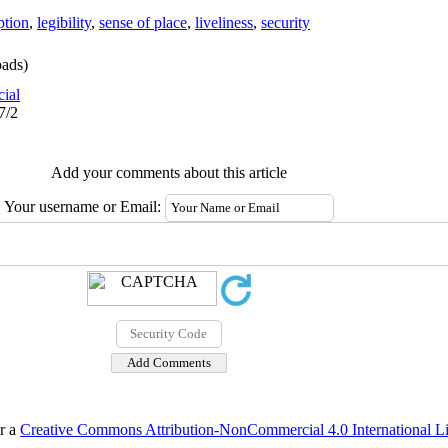
ption
,
legibility
,
sense of place
,
liveliness
,
security
ads)
cial
7/2
Add your comments about this article
Your username or Email:
er a
Creative Commons Attribution-NonCommercial 4.0 International L