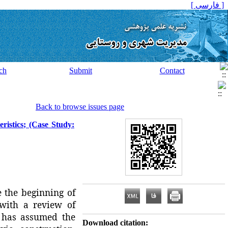
[ فارسی ]
ch
Submit
Contact
Back to browse issues page
ristics; (Case Study:
 the beginning of
 with a review of
, has assumed the
Download citation: