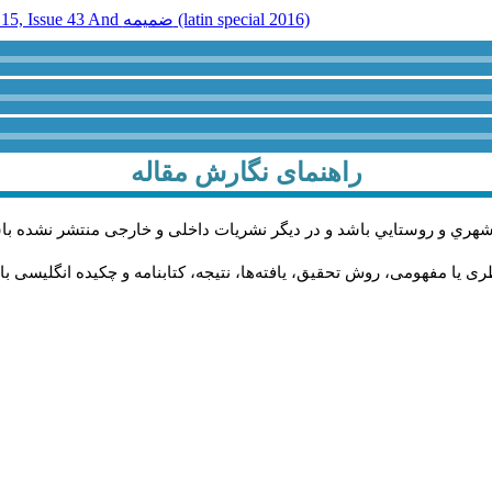
Volume 15, Issue 43 And ضميمه (latin special 2016)
راهنمای نگارش مقاله
شهري و روستايي باشد و در دیگر نشریات داخلی و خارجی منتشر نشده با
ی یا مفهومی، روش تحقیق، یافته‌ها، نتیجه، کتابنامه و چکیده انگلیسی ب