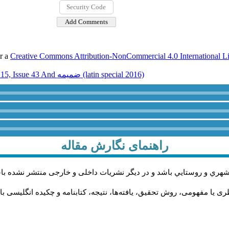
er a
Creative Commons Attribution-NonCommercial 4.0 International L
Volume 15, Issue 43 And ضميمه (latin special 2016)
راهنمای نگارش مقاله
شهري و روستايي باشد و در دیگر نشریات داخلی و خارجی منتشر نشده با
ی یا مفهومی، روش تحقیق، یافته‌ها، نتیجه، کتابنامه و چکیده انگلیسی ب