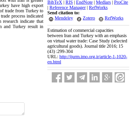
ort with Iran is greater
BibTeX
|
RIS
|
EndNote
|
Medlars
|
ProCite
 Turkey have high export
|
Reference Manager
|
RefWorks
 of trade from Turkey to
Send citation to:
 trade process indicated
Mendeley
Zotero
RefWorks
m research indicate that
an and Turkey result in
Estimation of commercial capacities
between Iran and Turkey with an emphasis
on virtual water trade: Case Study (selected
agricultural goods). Journal title 2016; 15
(43) :299-304
URL:
http://ijurm.imo.org.ir/article-1-1020-
en.html