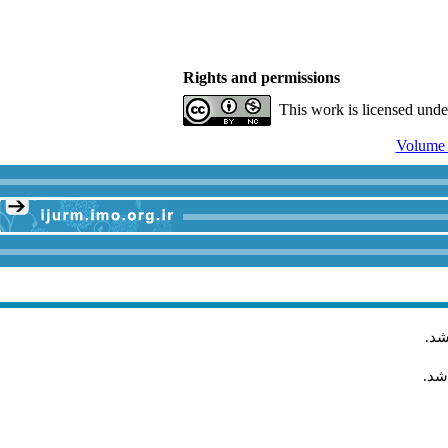
Rights and permissions
This work is licensed und
.
شد
اشد