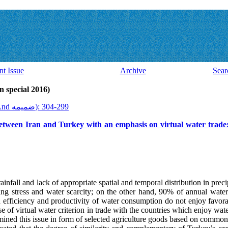
nt Issue
Archive
Sear
ssue 43 And ضميمه (latin special 2016)
2016, 15(43 And ضميمه): 299-304
between Iran and Turkey with an emphasis on virtual water trade:
infall and lack of appropriate spatial and temporal distribution in preci
ing stress and water scarcity; on the other hand, 90% of annual wat
nd efficiency and productivity of water consumption do not enjoy favorabl
 of virtual water criterion in trade with the countries which enjoy wate
amined this issue in form of selected agriculture goods based on common 