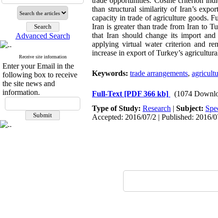
trade opportunities. Cosine criterion in
than structural similarity of Iran’s exp
capacity in trade of agriculture goods. F
Iran is greater than trade from Iran to 
that Iran should change its import and e
Advanced Search
applying virtual water criterion and r
increase in export of Turkey’s agricultural
Receive site information
Enter your Email in the
Keywords:
trade arrangements
,
agricult
following box to receive
the site news and
information.
Full-Text
[PDF 366 kb]
(1074 Downlo
Type of Study:
Research
|
Subject:
Spe
Accepted: 2016/07/2 | Published: 2016/0