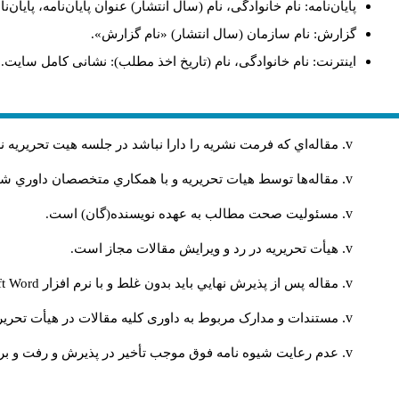
پایان‌نامه: نام خانوادگی، نام (سال انتشار) عنوان پایان‌نامه، پای.
گزارش: نام سازمان (سال انتشار) «نام گزارش».
اینترنت: نام خانوادگی، نام (تاریخ اخذ مطلب): نشانی کامل سایت.
مقاله‌اي كه فرمت نشريه را دارا نباشد در جلسه هيت تحريريه
مقاله‌ها توسط هیات تحريريه و با همکاري متخصصان داوري 
مسئوليت صحت مطالب به عهده نويسنده(گان) است.
هيأت تحريريه در رد و ويرايش مقالات مجاز است.
ft Word
مقاله پس از پذيرش نهايي باید بدون غلط و با نرم افزار
مستندات و مدارک مربوط به داوری کلیه مقالات در هیأت تحریری
عدم رعایت شیوه نامه فوق موجب تأخیر در پذیرش و رفت و بر.