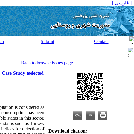
[ فارسی ]
ch
Submit
Contact
Back to browse issues page
 Case Study (selected
pitation is considered as
er consumption has been
e status in this sector.
r status such as Turkey.
indices for detection of
Download citation: