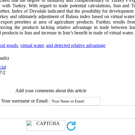
dicated that the degree of similarity and complementary of Turkey’s exp
ort with Turkey. With regard to trade potential calculations, Iran and
urther, Index of Drysdale indicated that the possibility for development
Turkey and ultimately adjustment of Balasa index based on virtual water
xport priorities at area of agriculture products. Further, results fro
emoving the products lacking relative advantage in trade between Ir
 products to Iran and increase in Iran’s benefit in trade of virtual water.
ural goods
,
virtual water
,
and detected relative advantage
ads)
cial
7/2
Add your comments about this article
Your username or Email: