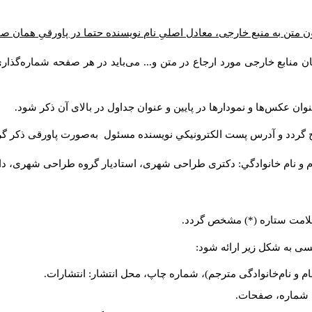
 متن به منبع خارجی، معادل اصلیِ نام نویسنده حتما در پاورقیِ همان ص
ن منابع خارجی مورد ارجاع در متن و... می‌باید در هر صفحه شماره‌گذا
وان عکس‌ها و نمودارها در پایین و عنوان جداول در بالای آن ذکر شود
ج گردد و آدرس پست الكترونيكي نويسنده مسئول به‌صورت پاورقی ذکر گ
م و نام خانوادگي: دکتری طراحی شهری، استادیار گروه
طراحی شهری، دانش).
ا علامت ستاره (*) مشخص گردد
لیسی به شکل زیر ارائه شود
نام و نام‌خانوادگی مترجم)، شماره چاپ، محل انتشار: انتشارات
یه، شماره، صفحات