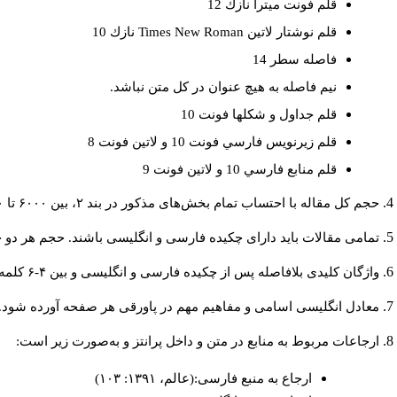
قلم فونت ميترا نازك 12
نازك 10
Times New Roman
قلم نوشتار لاتين
فاصله سطر 14
نيم فاصله به هيچ عنوان در كل متن نباشد.
قلم جداول و شكلها فونت 10
قلم زيرنويس فارسي فونت 10 و لاتين فونت 8
قلم منابع فارسي 10 و لاتين فونت 9
حجم کل مقاله با احتساب تمام بخش‌های مذکور در بند ۲، بین ۶۰۰۰ تا ۸۰۰۰کلمه باشد.
تمامی مقالات باید دارای چکیده فارسی و انگلیسی باشند. حجم هر دو چکیده کمتر از ۲۰۰ و بیشتر.
واژگان کلیدی بلافاصله پس از چکیده فارسی و انگلیسی و بین ۴-۶ کلمه نوشته شود.
معادل انگلیسی اسامی و مفاهیم مهم در پاورقی هر صفحه آورده شود.
ارجاعات مربوط به منابع در متن و داخل پرانتز و به‌صورت زیر است:
ارجاع به منبع فارسی:(عالم، ۱۳۹۱: ۱۰۳)