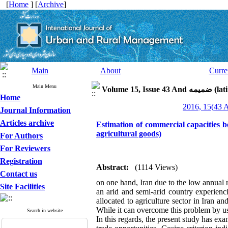
[
Home
] [
Archive
]
Main
About
Curre
Main Menu
Volume 15, I
Home
Journal Information
Articles archive
Estimation of commercial capacities 
agricultural goods)
For Authors
For Reviewers
Registration
Abstract:
(1114 Views)
Contact us
on one hand, Iran due to the low annual ra
Site Facilities
an arid and semi-arid country experienc
allocated to agriculture sector in Iran a
While it can overcome this problem by use
Search in website
In this regards, the present study has ex