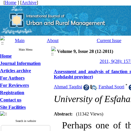
[
Home
] [
Archive
]
Main
About
Current Issue
Main Menu
Volume 9, Issue 28 (12-2011)
Home
2011, 9(28): 157
Journal Information
Articles archive
Assessment and analysis of fanction
Kohdasht province)
For Authors
For Reviewers
*
Ahmad Taqdisi
,
Farshad Soori
Registration
University of Esfah
Contact us
Site Facilities
Abstract:
(11342 Views)
Search in website
Perhaps one of the