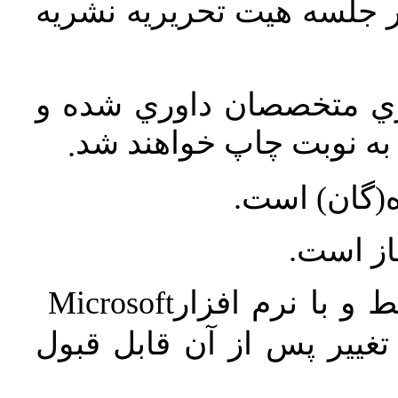
در جلسه هيت تحريريه نشريه
اري متخصصان داوري شده و
ه نوبت چاپ خواهند شد
.
ه(گان) است
جاز است
Microsoft
 و با نرم افزار
غییر پس از آن قابل قبول