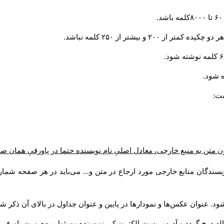
و بیشتر از ۲۵۰ کلمه نباشد.
 شود.
ست:
ن متن به منبع خارجی، معادل اصلیِ نام نویسنده حتما در پاورقیِ همان 
سندگان منابع خارجی مورد ارجاع در متن و... می‌باید در هر صفحه شمار
د. عنوان عکس‌ها و نمودارها در پایین و عنوان جداول در بالای آن ذکر شو
له درج گردد و آدرس پست الكترونيكي نويسنده مسئول به‌صورت پاورقی ذ