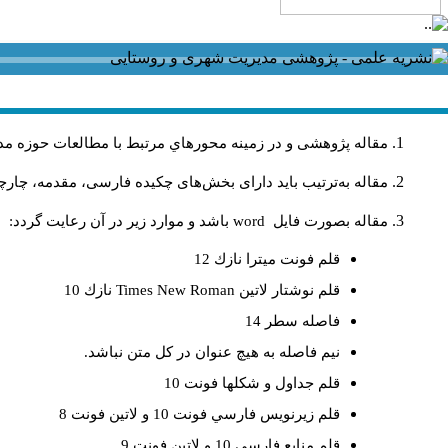
مقاله پژوهشی و در زمینه محورهاي مرتبط با مطالعات حوزه مد
مقاله به‌ترتیب باید دارای بخش‌های چکیده فارسی، مقدمه، چارچو
مقاله بصورت فايل
word
باشد و موارد زير در آن رعايت گردد:
قلم فونت ميترا نازك 12
قلم نوشتار لاتين
Times New Roman
نازك 10
فاصله سطر 14
نيم فاصله به هيچ عنوان در كل متن نباشد.
قلم جداول و شكلها فونت 10
قلم زيرنويس فارسي فونت 10 و لاتين فونت 8
قلم منابع فارسي 10 و لاتين فونت 9