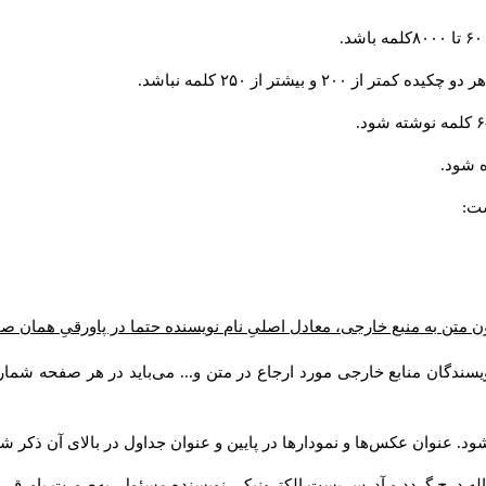
و بیشتر از ۲۵۰ کلمه نباشد.
 شود.
ست:
ن متن به منبع خارجی، معادل اصلیِ نام نویسنده حتما در پاورقیِ همان 
سندگان منابع خارجی مورد ارجاع در متن و... می‌باید در هر صفحه شمار
د. عنوان عکس‌ها و نمودارها در پایین و عنوان جداول در بالای آن ذکر شو
له درج گردد و آدرس پست الكترونيكي نويسنده مسئول به‌صورت پاورقی ذ