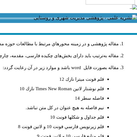
مقاله پژوهشی و در زمینه محورهاي مرتبط با مطالعات حوزه مد
مقاله به‌ترتیب باید دارای بخش‌های چکیده فارسی، مقدمه، چارچو
مقاله بصورت فايل
word
باشد و موارد زير در آن رعايت گردد:
قلم فونت ميترا نازك 12
قلم نوشتار لاتين
Times New Roman
نازك 10
فاصله سطر 14
نيم فاصله به هيچ عنوان در كل متن نباشد.
قلم جداول و شكلها فونت 10
قلم زيرنويس فارسي فونت 10 و لاتين فونت 8
قلم منابع فارسي 10 و لاتين فونت 9