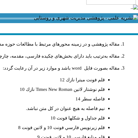
مقاله پژوهشی و در زمینه محورهاي مرتبط با مطالعات حوزه مد
مقاله به‌ترتیب باید دارای بخش‌های چکیده فارسی، مقدمه، چارچو
مقاله بصورت فايل
word
باشد و موارد زير در آن رعايت گردد:
قلم فونت ميترا نازك 12
قلم نوشتار لاتين
Times New Roman
نازك 10
فاصله سطر 14
نيم فاصله به هيچ عنوان در كل متن نباشد.
قلم جداول و شكلها فونت 10
قلم زيرنويس فارسي فونت 10 و لاتين فونت 8
قلم منابع فارسي 10 و لاتين فونت 9