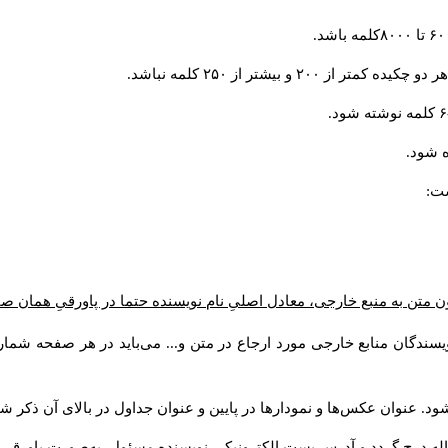
و بیشتر از ۲۵۰ کلمه نباشد.
 شود.
ست:
ن متن به منبع خارجی، معادل اصلیِ نام نویسنده حتما در پاورقیِ همان 
سندگان منابع خارجی مورد ارجاع در متن و... می‌باید در هر صفحه شمار
د. عنوان عکس‌ها و نمودارها در پایین و عنوان جداول در بالای آن ذکر شو
له درج گردد و آدرس پست الكترونيكي نويسنده مسئول به‌صورت پاورقی ذ