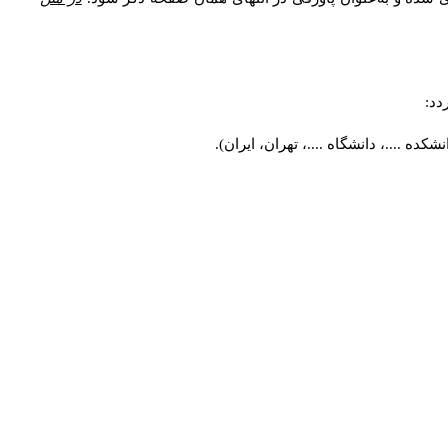
دد:
ه ....، دانشگاه ....، تهران، ایران).