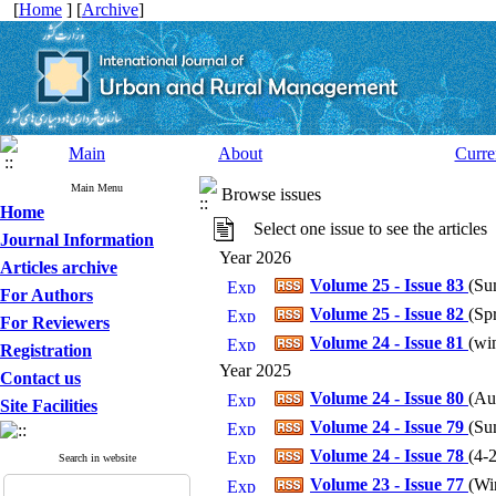
[
Home
] [
Archive
]
Main
About
Curre
Main Menu
Browse issues
Home
Select one issue to see the articles
Journal Information
Year 2026
Articles archive
Volume 25 - Issue 83
(
Su
For Authors
Volume 25 - Issue 82
(
Sp
For Reviewers
Volume 24 - Issue 81
(
wi
Registration
Year 2025
Contact us
Volume 24 - Issue 80
(
Au
Site Facilities
Volume 24 - Issue 79
(
Su
Volume 24 - Issue 78
(
4-
Search in website
Volume 23 - Issue 77
(
Wi