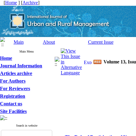
[
Home
] [
Archive
]
Main
About
Current Issue
Main Menu
Home
Volume 13, Issu
Journal Information
Articles archive
For Authors
For Reviewers
Registration
Contact us
Site Facilities
Search in website