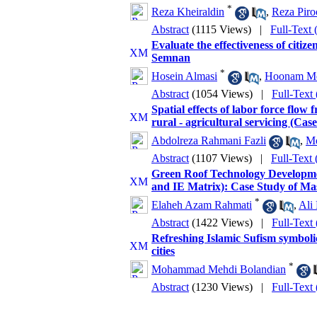
*
Reza Kheiraldin
,
Reza Piro
Abstract
(1115 Views)
|
Full-Text
Evaluate the effectiveness of citize
Semnan
*
Hosein Almasi
,
Hoonam Me
Abstract
(1054 Views)
|
Full-Text
Spatial effects of labor force flow 
rural - agricultural servicing (C
Abdolreza Rahmani Fazli
,
Mo
Abstract
(1107 Views)
|
Full-Text
Green Roof Technology Developme
and IE Matrix): Case Study of Ma
*
Elaheh Azam Rahmati
,
Ali
Abstract
(1422 Views)
|
Full-Text
Refreshing Islamic Sufism symbolic 
cities
*
Mohammad Mehdi Bolandian
Abstract
(1230 Views)
|
Full-Text