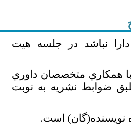
دارا نباشد در جلسه هيت
 با همکاري متخصصان داوري
ق ضوابط نشريه به نوبت
 نويسنده(گان) است