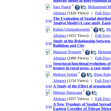
superior model in interventional 
*
Sara Naseri
,
Mohammad Me
Abstract
(1426 Views)
|
Full-Text
The Evaluation of Spatial distribu
Analyst Model (A case study Zanja
*
Rahim Gholamhosseini
,
Mo
Abstract
(1652 Views)
|
Full-Text
Study of the Relationship between 
Buildings and City
*
Mansoor Yeganeh
,
Mohamm
Abstract
(2480 Views)
|
Full-Text
Structural-functional evolutions of
texture in rural areas, a case st
*
Mohsen Seidali
,
Bijan Rah
Abstract
(1154 Views)
|
Full-Text
A Study of the Effect of organizati
*
Mehran Shiravand
Abstract
(1057 Views)
|
Full-Text
A New Typology of Spatial Spread
Eastern Corridor of Tehran Metro