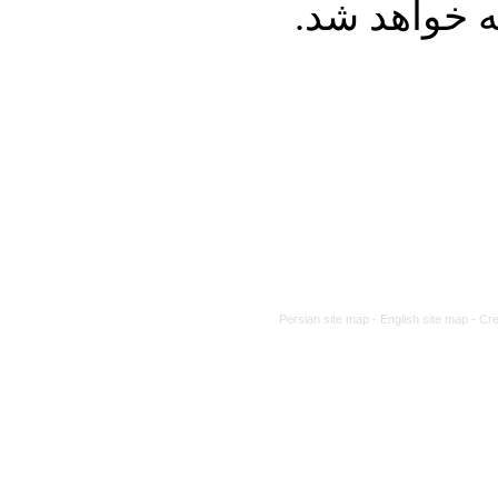
له خواهد شد
Persian site map -
English site map
- Cr