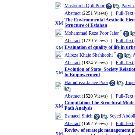
Mastooreh Qoli Poor
,
Parvin 
Abstract
(2251 Views)
|
Full-Text
The Environmental Aesthetic Elem
Structure of Esfahan
*
Mohammad Reza Poor Jafar
Abstract
(1739 Views)
|
Full-Text
Evaluation of quality of life in ur
*
Alireza Khaje Shahkoohi
,
A
Abstract
(1824 Views)
|
Full-Tex
Evolution of State- Society Relat
to Empowerment
Hamidreza Jalaee Poor
,
Taqe
Abstract
(1520 Views)
|
Full-Text
Compilation The Structural Model 
Path Analysis
Esmaeel Shieh
,
Seyed Abdol
Abstract
(1692 Views)
|
Full-Text
Review of strategic management pl