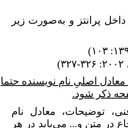
داخل پرانتز و به‌صورت زیر
۳
* ادل اصلیِ نام نویسنده حتما
فحه ذکر شود
نی، توضیحات، معادل نام
 در متن و... می‌باید در هر