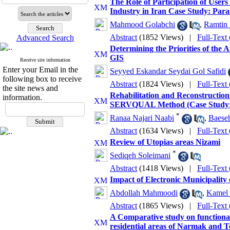
The Role of Participation of Users 
Industry in Iran Case Study: Pa
Mahmood Golabchi
,
Ramtin 
Abstract
(1852 Views)
|
Full-Text
Advanced Search
Determining the Priorities of the 
GIS
Receive site information
Enter your Email in the
Seyyed Eskandar Seydai Gol Safidi
following box to receive
Abstract
(1824 Views)
|
Full-Text
the site news and
Rehabilitation and Reconstruction
information.
SERVQUAL Method (Case Study: M
*
Ranaa Najari Naabi
,
Baese
Abstract
(1634 Views)
|
Full-Tex
Review of Utopias areas Nizami
*
Sediqeh Soleimani
Abstract
(1418 Views)
|
Full-Text
Impact of Electronic Municipalit
Abdollah Mahmoodi
,
Kamel
Abstract
(1865 Views)
|
Full-Tex
A Comparative study on functional d
residential areas of Narmak and T