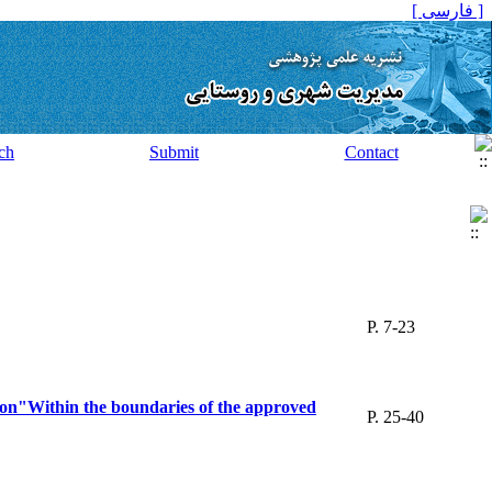
[ فارسی ]
ch
Submit
Contact
P. 7-23
tion"Within the boundaries of the approved
P. 25-40