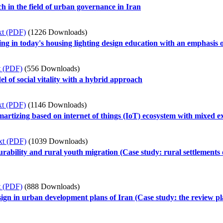
ch in the field of urban governance in Iran
xt (PDF)
(1226 Downloads)
ning in today's housing lighting design education with an emphasis 
t (PDF)
(556 Downloads)
 of social vitality with a hybrid approach
xt (PDF)
(1146 Downloads)
smartizing based on internet of things (IoT) ecosystem with mixed 
xt (PDF)
(1039 Downloads)
durability and rural youth migration (Case study: rural settlements 
t (PDF)
(888 Downloads)
ign in urban development plans of Iran (Case study: the review plan