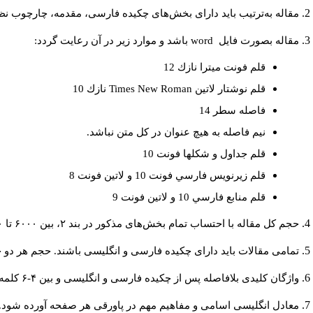
مقاله به‌ترتیب باید دارای بخش‌های چکیده فارسی، مقدمه، چارچوب نظری
مقاله بصورت فايل
word
باشد و موارد زير در آن رعايت گردد:
قلم فونت ميترا نازك 12
قلم نوشتار لاتين
Times New Roman
نازك 10
فاصله سطر 14
نيم فاصله به هيچ عنوان در كل متن نباشد.
قلم جداول و شكلها فونت 10
قلم زيرنويس فارسي فونت 10 و لاتين فونت 8
قلم منابع فارسي 10 و لاتين فونت 9
حجم کل مقاله با احتساب تمام بخش‌های مذکور در بند ۲، بین ۶۰۰۰ تا ۸۰۰۰کلمه باشد.
تمامی مقالات باید دارای چکیده فارسی و انگلیسی باشند. حجم هر دو چکیده کمتر از ۲۰۰ و بیشتر 
واژگان کلیدی بلافاصله پس از چکیده فارسی و انگلیسی و بین ۴-۶ کلمه نوشته شود.
معادل انگلیسی اسامی و مفاهیم مهم در پاورقی هر صفحه آورده شود.