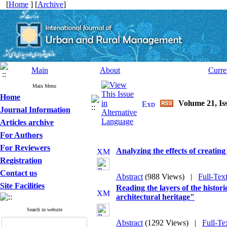
[
Home
] [
Archive
]
Main
About
Curre
Main Menu
Home
Volume 21, Is
Journal Information
Articles archive
For Authors
For Reviewers
Analyzing the effects of creating
Registration
Contact us
Abstract
(988 Views)
|
Full-Tex
Site Facilities
Reading the layers of the histo
architectural heritage"
Search in website
Abstract
(1292 Views)
|
Full-Te