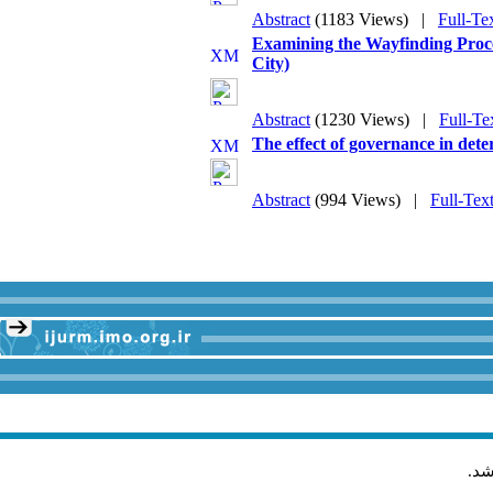
Abstract
(1183 Views)
|
Full-Te
Examining the Wayfinding Proc
City)
Abstract
(1230 Views)
|
Full-Te
The effect of governance in dete
Abstract
(994 Views)
|
Full-Tex
شد
.