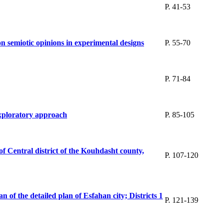
P. 41-53
on semiotic opinions in experimental designs
P. 55-70
P. 71-84
exploratory approach
P. 85-105
of Central district of the Kouhdasht county,
P. 107-120
 of the detailed plan of Esfahan city; Districts 1
P. 121-139