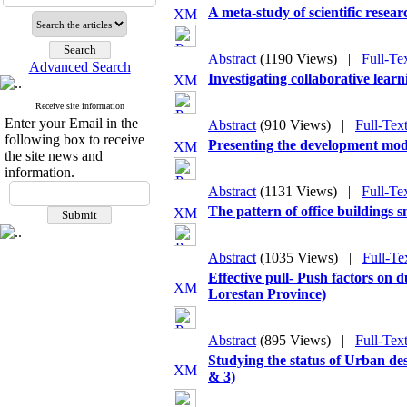
A meta-study of scientific resear
Abstract
(1190 Views)
|
Full-Te
Advanced Search
Investigating collaborative lear
Receive site information
Enter your Email in the
Abstract
(910 Views)
|
Full-Tex
following box to receive
Presenting the development model
the site news and
information.
Abstract
(1131 Views)
|
Full-Te
The pattern of office buildings 
Abstract
(1035 Views)
|
Full-Te
Effective pull- Push factors on 
Lorestan Province)
Abstract
(895 Views)
|
Full-Tex
Studying the status of Urban des
& 3)