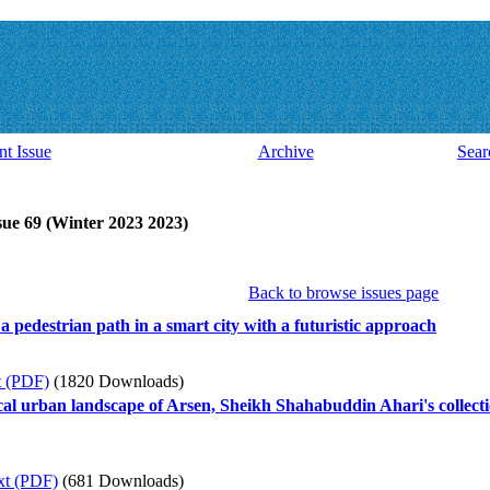
nt Issue
Archive
Sear
sue 69 (Winter 2023 2023)
Back to browse issues page
 a pedestrian path in a smart city with a futuristic approach
t (PDF)
(1820 Downloads)
rical urban landscape of Arsen, Sheikh Shahabuddin Ahari's collec
xt (PDF)
(681 Downloads)