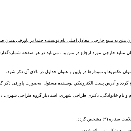
ن متن به منبع خارجی، معادل اصلیِ نام نویسنده حتما در پاورقیِ همان 
 منابع خارجی مورد ارجاع در متن و... می‌باید در هر صفحه شماره‌گذار
ان عکس‌ها و نمودارها در پایین و عنوان جداول در بالای آن ذکر شود.
 گردد و آدرس پست الكترونيكي نويسنده مسئول به‌صورت پاورقی ذکر گر
م و نام خانوادگي: دکتری طراحی شهری، استادیار گروه
طراحی شهری، دانشکد
 علامت ستاره (*) مشخص گردد.
یسی به شکل زیر ارائه شود: