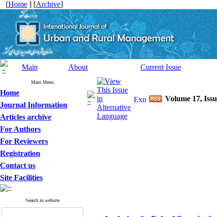
[
Home
] [
Archive
]
Main
About
Current Issue
Main Menu
Home
Volume 17, Issu
Journal Information
Articles archive
For Authors
For Reviewers
Registration
Contact us
Site Facilities
Search in website