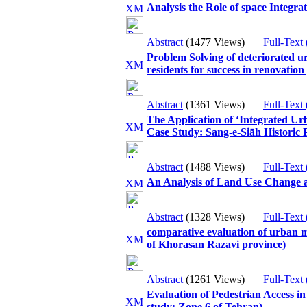
Analysis the Role of space Integra
Abstract
(1477 Views)
|
Full-Text
Problem Solving of deteriorated ur
residents for success in renovati
Abstract
(1361 Views)
|
Full-Text
The Application of ‘Integrated Ur
Case Study: Sang-e-Siāh Historic
Abstract
(1488 Views)
|
Full-Text
An Analysis of Land Use Change a
Abstract
(1328 Views)
|
Full-Text
comparative evaluation of urban m
of Khorasan Razavi province)
Abstract
(1261 Views)
|
Full-Text
Evaluation of Pedestrian Access 
study: Zone 6 of Tehran)