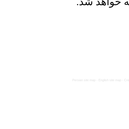
له خواهد شد
Persian site map -
English site map
- Cr