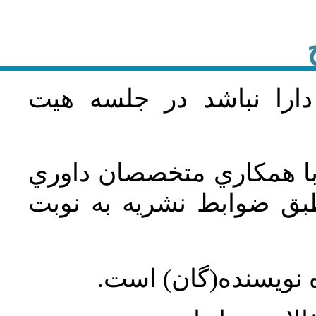
دارا نباشد در جلسه هيت
 با همکاري متخصصان داوري
ق ضوابط نشريه به نوبت
 نويسنده(گان) است