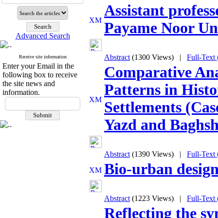
Assistant profess
Payame Noor Uni
Advanced Search
Abstract
(1300 Views)
|
Full-Text
Receive site information
Enter your Email in the
Comparative Ana
following box to receive
the site news and
Patterns in Histo
information.
Settlements (Case
Yazd and Baghsha
Abstract
(1390 Views)
|
Full-Text
Bio-urban design
Abstract
(1223 Views)
|
Full-Text
Reflecting the s