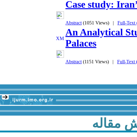
Case study: Iran
Abstract
(1051 Views)
|
Full-Text
An Analytical St
Palaces
Abstract
(1151 Views)
|
Full-Text
ش مقاله