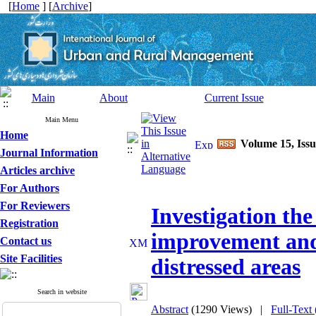
[
Home
] [
Archive
]
Main
About
Current Issue
Main Menu
Home
Journal Information
Articles archive
For Authors
For Reviewers
Investigation the
Registration
improvement and 
Contact us
Site Facilities
distressed areas
Search in website
Abstract
(1290 Views)
|
Full-Text