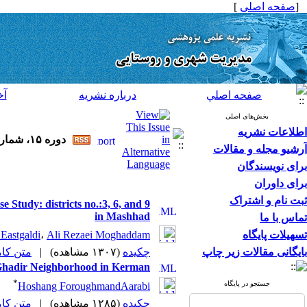
]
صفحه اصلی
[
صفحه اصلي
درباره نشريه
آخ
بخش‌های اصلی
اطلاعات نشریه
دوره ۱۵، شماره ۴۳ و ضميمه - ( ضميمه لاتين ۱۳۹۵ )
آرشیو مجله و مقالات
برای نویسندگان
برای داوران
ثبت نام و اشتراک
 Study: districts no.:3, 6, and 9
in Mashhad
تماس با ما
تسهیلات پایگاه
Eastgaldi
،
Ali Rezaei Moghaddam
متن (PDF)
|
(۱۳۰۷ مشاهده)
چکیده
بایگانی مقالات زیر چاپ
l-Ghadir Neighborhood in Kerman
*
جستجو در پایگاه
Hoshang ForoughmandAarabi
متن (PDF)
|
(۱۲۸۵ مشاهده)
چکیده