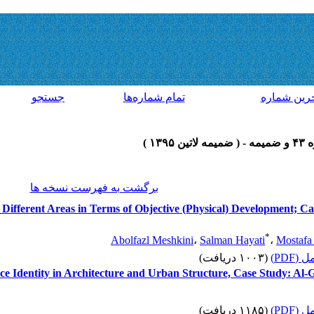
رين شماره
تمام شماره‌ها
جستجو
برگشت به فهرست نسخه ها
 Different Areas in Terms of Objective (Physical) Development; Case
*
Abolfazl Meshkini
،
Salman Hayati
،
Mostafa 
 کامل
(۱۰۰۳ دریافت)
lace Identity in Architecture and Urban Structure, Case Study: A
 کامل
(۱۱۸۵ دریافت)