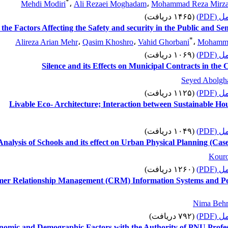
*
Mehdi Modiri
،
Ali Rezaei Moghadam
،
Mohammad Reza Mirz
 کامل
(۱۴۶۵ دریافت)
 the Factors Affecting the Safety and security in the Public and S
*
Alireza Arian Mehr
،
Qasim Khoshro
،
Vahid Ghorbani
،
Mohamma
 کامل
(۱۰۶۹ دریافت)
Silence and its Effects on Municipal Contracts in the
Seyed Abolgh
 کامل
(۱۱۲۵ دریافت)
Livable Eco- Architecture; Interaction between Sustainable H
 کامل
(۱۰۴۹ دریافت)
nalysis of Schools and its effect on Urban Physical Planning (Cas
Kouro
 کامل
(۱۲۶۰ دریافت)
tomer Relationship Management (CRM) Information Systems and P
Nima Beh
 کامل
(۷۹۲ دریافت)
conomic and Demographic Factors with the Authority of PNU Prof