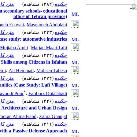
متن (PDF)
|
(۱۲۸۲ مشاهده)
چکیده
erm secondary schools- educational
office of Tehran province)
aneh Enayati
،
Masoumeh Abdolahi
متن (PDF)
|
(۱۳۳۳ مشاهده)
چکیده
ase study: automotive industries
Mojtaba Amiri
،
Marjan Maali Tafti
متن (PDF)
|
(۱۲۳۴ مشاهده)
چکیده
Skills among Citizens in Isfahan
rdi
،
Ali Hemmati
،
Mohsen Tabesh
متن (PDF)
|
(۱۲۷۲ مشاهده)
چکیده
ties (Case Study: Laft Village)
*
avoodi Pour
،
Fariborz Dolatabadi
متن (PDF)
|
(۱۴۴۶ مشاهده)
چکیده
in Architecture and Urban Design
Pooran Ahmadvand
،
Zahra Ghanjal
متن (PDF)
|
(۱۲۱۱ مشاهده)
چکیده
with a Passive Defense Approach