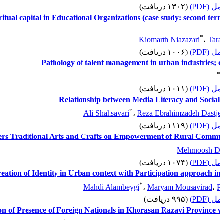
 کامل
(۱۳۰۲ دریافت)
piritual capital in Educational Organizations (case study: second t
*
Kiomarth Niazazari
،
Tar
 کامل
(۱۰۰۶ دریافت)
Pathology of talent management in urban industries; c
*
 کامل
(۱۰۱۱ دریافت)
Relationship between Media Literacy and Social 
*
Ali Shahsavari
،
Reza Ebrahimzadeh Dastje
 کامل
(۱۱۱۹ دریافت)
ters Traditional Arts and Crafts on Empowerment of Rural Communi
Mehrnoosh D
 کامل
(۱۰۷۴ دریافت)
reation of Identity in Urban context with Participation approach 
*
Mahdi Alambeygi
،
Maryam Mousavirad
،
 کامل
(۹۹۵ دریافت)
on of Presence of Foreign Nationals in Khorasan Razavi Province 