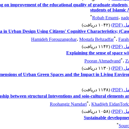
ing on improvement of the educational quality of graduate students
students of Islamic
*
Robab Emami
،
nade
 کامل
(۱۰۴۲ دریافت)
ia in Urban Design Using Citizens' Cognitive Characteristics; (C
*
Hamideh Forouzangohar
،
Mostafa Behzadfar
،
Farah
 کامل
(۱۱۴۲ دریافت)
Explaining the sense of space 
*
Pooran Ahmadvand
،
Z
 کامل
(۱۱۳۰ دریافت)
imensions of Urban Green Spaces and the Impact in Living Environ
 کامل
(۱۱۳۸ دریافت)
nship between structural Inteventions and soio-cultural elements a
*
Roohangiz Namdari
،
Khadijeh EidanTork
 کامل
(۱۰۵۸ دریافت)
Sustainable developm
*
Sour