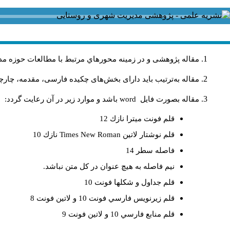
مقاله پژوهشی و در زمینه محورهاي مرتبط با مطالعات حوزه مد
مقاله به‌ترتیب باید دارای بخش‌های چکیده فارسی، مقدمه، چارچ.
باشد و موارد زير در آن رعايت گردد:
word
مقاله بصورت فايل
قلم فونت ميترا نازك 12
نازك 10
Times New Roman
قلم نوشتار لاتين
فاصله سطر 14
نيم فاصله به هيچ عنوان در كل متن نباشد.
قلم جداول و شكلها فونت 10
قلم زيرنويس فارسي فونت 10 و لاتين فونت 8
قلم منابع فارسي 10 و لاتين فونت 9