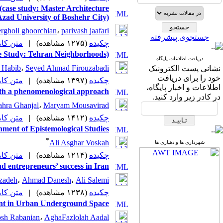
 (case study: Master Architecture
 Azad University of Boshehr City)
rgholi ghoorchian
،
parivash jaafari
جستجوی پیشرفته
متن (PDF)
|
(۱۲۷۵ مشاهده)
چکیده
ase Study: Tehran Neighborhoods)
دریافت اطلاعات پایگاه
 Habib
،
Seyed Ahmad Firouzabadi
نشانی پست الکترونیک
خود را برای دریافت
متن (PDF)
|
(۱۳۹۷ مشاهده)
چکیده
اطلاعات و اخبار پایگاه،
with a phenomenological approach
در کادر زیر وارد کنید.
ahra Ghanjal
،
Maryam Mousavirad
متن (PDF)
|
(۱۴۱۲ مشاهده)
چکیده
ment of Epistemological Studies
*
Ali Asghar Voskah
شهرداری ها و دهیاری ها
متن (PDF)
|
(۱۲۱۴ مشاهده)
چکیده
nd entrepreneurs’ success in Iran
zadeh
،
Ahmad Danesh
،
Ali Salemi
متن (PDF)
|
(۱۲۳۸ مشاهده)
چکیده
ent in Urban Underground Space
osh Rabanian
،
AghaFazlolah Aadal