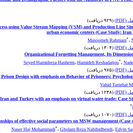
 کامل
(۹۲۹ دریافت)
cess using Value Stream Mapping (VSM) and Production Line Sim
urban economic centers (Case Study: Ira
*
Masoomeh Rahmani
،
 کامل
(۱۳۰۴ دریافت)
Organizational Forgetting Management, Its Dimensio
*
Seyed Hamidreza Hashemi
،
Hamideh Reshadatjou
،
Nade
 کامل
(۹۷۵ دریافت)
Prison Design with emphasis on Behavior of Prisoners: Psychologi
Vahid Tarighat M
 کامل
(۱۲۴۸ دریافت)
Iran and Turkey with an emphasis on virtual water trade: Case Stu
*
 کامل
(۱۰۷۰ دریافت)
ionships of effective social parameters on MSW management (Case s
*
Naser Haj Mohammadi
،
Gholam Reza Nabibidhendi
،
Edvin Saf