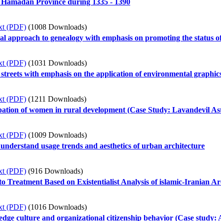
f Hamadan Province during 1335 - 1390
xt (PDF)
(1008 Downloads)
tical approach to genealogy with emphasis on promoting the status
xt (PDF)
(1031 Downloads)
treets with emphasis on the application of environmental graphic
xt (PDF)
(1211 Downloads)
cipation of women in rural development (Case Study: Lavandevil As
xt (PDF)
(1009 Downloads)
nderstand usage trends and aesthetics of urban architecture
xt (PDF)
(916 Downloads)
 to Treatment Based on Existentialist Analysis of islamic-Iranian Ar
xt (PDF)
(1016 Downloads)
dge culture and organizational citizenship behavior (Case study: 