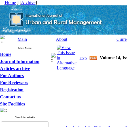
[
Home
] [
Archive
]
Main
About
Curre
Main Menu
Home
Volume 14, Is
Journal Information
Articles archive
For Authors
For Reviewers
Registration
Contact us
Site Facilities
Search in website