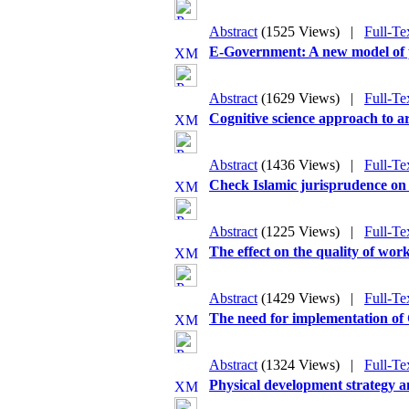
Abstract
(1525 Views)
|
Full-Te
E-Government: A new model of p
Abstract
(1629 Views)
|
Full-Te
Cognitive science approach to arc
Abstract
(1436 Views)
|
Full-Te
Check Islamic jurisprudence on t
Abstract
(1225 Views)
|
Full-Te
The effect on the quality of wor
Abstract
(1429 Views)
|
Full-Te
The need for implementation of C
Abstract
(1324 Views)
|
Full-Te
Physical development strategy a