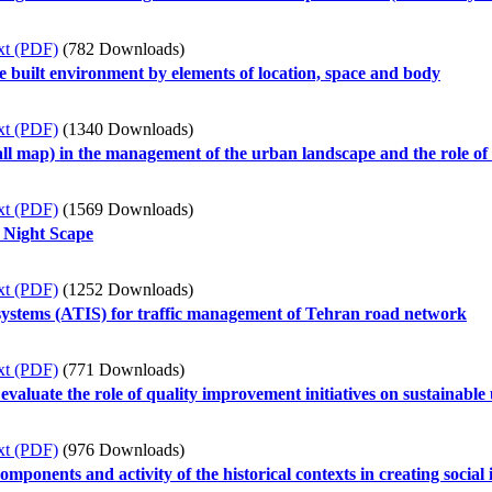
xt (PDF)
(782 Downloads)
the built environment by elements of location, space and body
xt (PDF)
(1340 Downloads)
all map) in the management of the urban landscape and the role of th
xt (PDF)
(1569 Downloads)
 Night Scape
xt (PDF)
(1252 Downloads)
systems (ATIS) for traffic management of Tehran road network
xt (PDF)
(771 Downloads)
evaluate the role of quality improvement initiatives on sustainabl
xt (PDF)
(976 Downloads)
omponents and activity of the historical contexts in creating social 