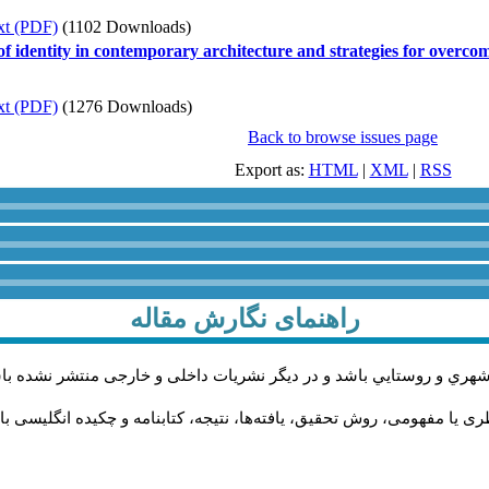
xt (PDF)
(1102 Downloads)
 of identity in contemporary architecture and strategies for overco
xt (PDF)
(1276 Downloads)
Back to browse issues page
Export as:
HTML
|
XML
|
RSS
راهنمای نگارش مقاله
شهري و روستايي باشد و در دیگر نشریات داخلی و خارجی منتشر نشده با
ی یا مفهومی، روش تحقیق، یافته‌ها، نتیجه، کتابنامه و چکیده انگلیسی ب