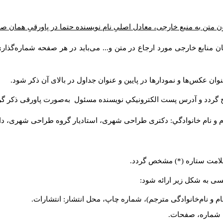
 متن به منبع خارجی، معادل اصلیِ نام نویسنده حتما در پاورقیِ همان ص
ن منابع خارجی مورد ارجاع در متن و... می‌باید در هر صفحه شماره‌گذا
وان عکس‌ها و نمودارها در پایین و عنوان جداول در بالای آن ذکر شود
ج گردد و آدرس پست الكترونيكي نويسنده مسئول به‌صورت پاورقی ذکر گ
م و نام خانوادگي: دکتری طراحی شهری، استادیار گروه
طراحی شهری، دانش).
ا علامت ستاره (*) مشخص گردد
لیسی به شکل زیر ارائه شود
نام و نام‌خانوادگی مترجم)، شماره چاپ، محل انتشار: انتشارات
یه، شماره، صفحات