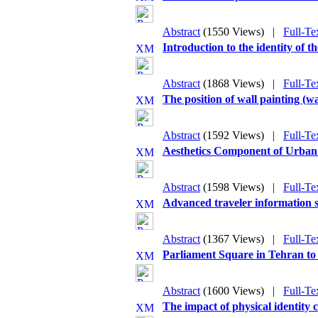
Abstract
(1550 Views)
|
Full-Te
Introduction to the identity of 
Abstract
(1868 Views)
|
Full-Te
The position of wall painting (w
Abstract
(1592 Views)
|
Full-Te
Aesthetics Component of Urban
Abstract
(1598 Views)
|
Full-Te
Advanced traveler information 
Abstract
(1367 Views)
|
Full-Te
Parliament Square in Tehran to 
Abstract
(1600 Views)
|
Full-Te
The impact of physical identity c