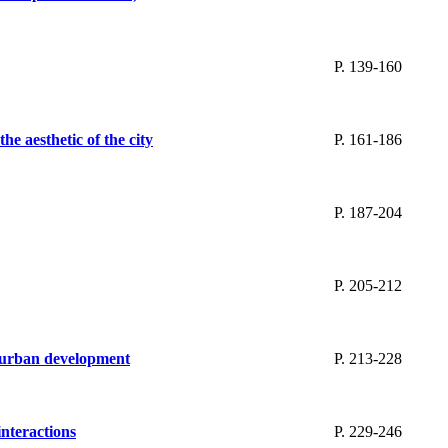
P. 139-160
e aesthetic of the city
P. 161-186
P. 187-204
P. 205-212
e urban development
P. 213-228
interactions
P. 229-246