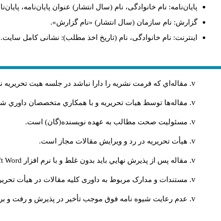
پایان‌نامه: نام خانوادگی، نام (سال انتشار) عنوان پایان‌نامه، پای.
گزارش: نام سازمان (سال انتشار) «نام گزارش».
اینترنت: نام خانوادگی، نام (تاریخ اخذ مطلب): نشانی کامل سایت.
مقاله‌اي كه فرمت نشريه را دارا نباشد در جلسه هيت تحريريه
مقاله‌ها توسط هیات تحريريه و با همکاري متخصصان داوري 
مسئوليت صحت مطالب به عهده نويسنده(گان) است.
هيأت تحريريه در رد و ويرايش مقالات مجاز است.
ft Word
مقاله پس از پذيرش نهايي باید بدون غلط و با نرم افزار
مستندات و مدارک مربوط به داوری کلیه مقالات در هیأت تحریری
عدم رعایت شیوه نامه فوق موجب تأخیر در پذیرش و رفت و بر.