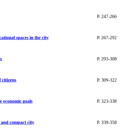
P. 247-266
ational spaces in the city
P. 267-292
n
P. 293-308
 citizens
P. 309-322
ve economic goals
P. 323-338
 and compact city
P. 339-358