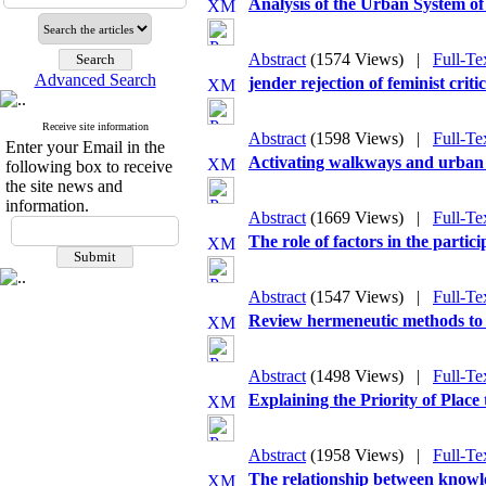
Analysis of the Urban System o
Abstract
(1574 Views)
|
Full-Te
Advanced Search
jender rejection of feminist cri
Receive site information
Abstract
(1598 Views)
|
Full-Te
Enter your Email in the
Activating walkways and urban s
following box to receive
the site news and
information.
Abstract
(1669 Views)
|
Full-Te
The role of factors in the parti
Abstract
(1547 Views)
|
Full-Te
Review hermeneutic methods to u
Abstract
(1498 Views)
|
Full-Te
Explaining the Priority of Place
Abstract
(1958 Views)
|
Full-Te
The relationship between knowle