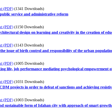
xt (PDF)
(1341 Downloads)
ublic service and administrative reform
xt (PDF)
(1150 Downloads)
hitectural design on learning and creativity in the creation of educ
xt (PDF)
(1143 Downloads)
he issue of birth control and responsibility of the urban populatio
xt (PDF)
(1005 Downloads)
king life, job performance mediating psychological empowerment of
xt (PDF)
(1031 Downloads)
DM projects in order to defeat of sanctions and achieving resisti
xt (PDF)
(1003 Downloads)
nd sustainable form of Isfahan city with approach of smart growth