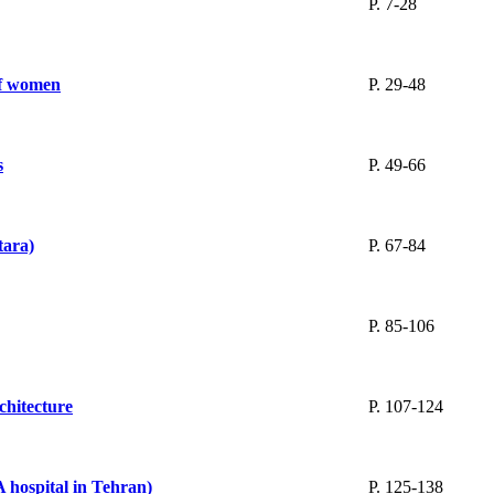
P. 7-28
 of women
P. 29-48
s
P. 49-66
tara)
P. 67-84
P. 85-106
chitecture
P. 107-124
A hospital in Tehran)
P. 125-138