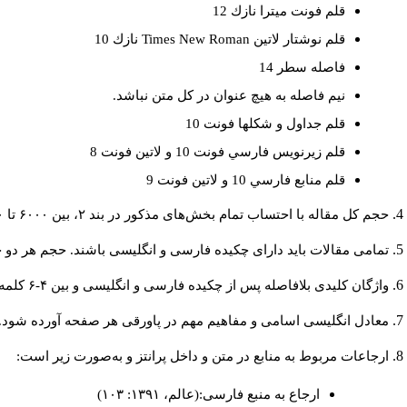
قلم فونت ميترا نازك 12
نازك 10
Times New Roman
قلم نوشتار لاتين
فاصله سطر 14
نيم فاصله به هيچ عنوان در كل متن نباشد.
قلم جداول و شكلها فونت 10
قلم زيرنويس فارسي فونت 10 و لاتين فونت 8
قلم منابع فارسي 10 و لاتين فونت 9
حجم کل مقاله با احتساب تمام بخش‌های مذکور در بند ۲، بین ۶۰۰۰ تا ۸۰۰۰کلمه باشد.
تمامی مقالات باید دارای چکیده فارسی و انگلیسی باشند. حجم هر دو چکیده کمتر از ۲۰۰ و بیشتر.
واژگان کلیدی بلافاصله پس از چکیده فارسی و انگلیسی و بین ۴-۶ کلمه نوشته شود.
معادل انگلیسی اسامی و مفاهیم مهم در پاورقی هر صفحه آورده شود.
ارجاعات مربوط به منابع در متن و داخل پرانتز و به‌صورت زیر است:
ارجاع به منبع فارسی:(عالم، ۱۳۹۱: ۱۰۳)