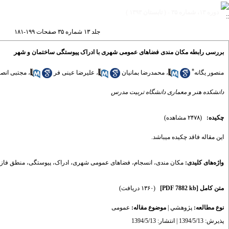
دوره ۱۳، شماره ۳۵ - ( تابستان ۱۳۹۳ )
جلد ۱۳ شماره ۳۵ صفحات ۱۹۹-۱۸۱
بررسی رابطه مکان مندی فضاهای عمومی شهری با ادراک پیوستگی ساختمان و شهر
*
منصور یگانه
،
محمدرضا بمانیان
،
علیرضا عینی فر
،
مجتبی انص
دانشکده هنر و معماری دانشگاه تربیت مدرس
چکیده:
(۲۴۷۸ مشاهده)
این مقاله فاقد چکیده می​باشد.
واژه‌های کلیدی:
مکان مندی
،
انسجام
،
فضاهای عمومی شهری
،
ادراک
،
پیوستگی
،
منطق فازی
متن کامل
[PDF 7882 kb]
(۱۳۶۰ دریافت)
نوع مطالعه:
پژوهشي
|
موضوع مقاله:
عمومى
پذیرش: 1394/5/13 | انتشار: 1394/5/13