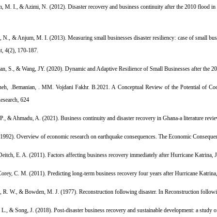
, M. I., & Azimi, N. (2012). Disaster recovery and business continuity after the 2010 flood in Pa
, N., & Anjum, M. I. (2013). Measuring small businesses disaster resiliency: case of small bus
, 4(2), 170-187.
han, S., & Wang, JY. (2020). Dynamic and Adaptive Resilience of Small Businesses after the 2
neh, .Bemanian, . MM. Vojdani Fakhr. B.2021. A Conceptual Review of the Potential of Coo
Research, 624
P., & Ahmadu, A. (2021). Business continuity and disaster recovery in Ghana-a literature revi
(1992). Overview of economic research on earthquake consequences. The Economic Consequenc
eitch, E. A. (2011). Factors affecting business recovery immediately after Hurricane Katrina,
 Corey, C. M. (2011). Predicting long‐term business recovery four years after Hurricane Katri
s, R. W., & Bowden, M. J. (1977). Reconstruction following disaster. In Reconstruction followi
L., & Song, J. (2018). Post-disaster business recovery and sustainable development: a study o