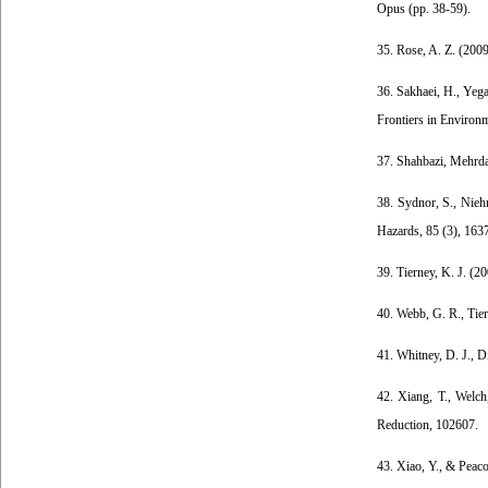
Opus (pp. 38-59).
35. Rose, A. Z. (2009
36. Sakhaei, H., Yeg
Frontiers in Environm
37. Shahbazi, Mehrda
38. Sydnor, S., Niehm
Hazards, 85 (3), 163
39. Tierney, K. J. (2
40. Webb, G. R., Tier
41. Whitney, D. J., D
42. Xiang, T., Welch
Reduction, 102607.
43. Xiao, Y., & Peaco