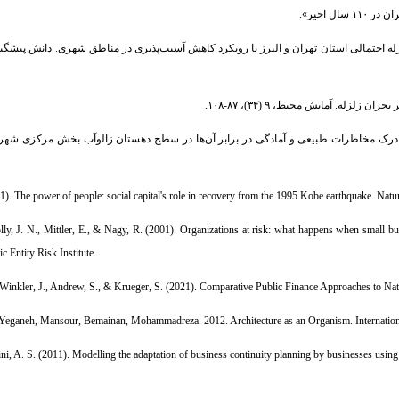
ن زرگر، نعیمه (۱۳۹۴). برنامه بازتوانی کالبدی زلزله احتمالی استان تهران و البرز با رویکرد کاهش آسیب‌پذیری در مناطق شهری. دان
ی، علی (۱۳۹۵). بررسی نقش مردم بومی در درک مخاطرات طبیعی و آمادگی در برابر آن‌ها در سطح دهستان زالوآب بخش مرکزی
11). The power of people: social capital's role in recovery from the 1995 Kobe earthquake. Natu
lly, J. N., Mittler, E., & Nagy, R. (2001). Organizations at risk: what happens when small bus
ic Entity Risk Institute.
 Winkler, J., Andrew, S., & Krueger, S. (2021). Comparative Public Finance Approaches to N
 Yeganeh, Mansour, Bemainan, Mohammadreza. 2012. Architecture as an Organism. Internatio
ni, A. S. (2011). Modelling the adaptation of business continuity planning by businesses usin