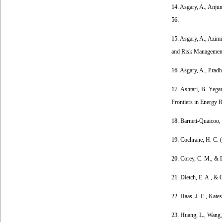
14. Asgary, A., Anjum
56.
15. Asgary, A., Azimi
and Risk Management
16. Asgary, A., Prad
17. Ashtari, B. Yega
Frontiers in Energy 
18. Barnett-Quaicoo, 
19. Cochrane, H. C. 
20. Corey, C. M., & D
21. Dietch, E. A., &
22. Haas, J. E., Kate
23. Huang, L., Wang, 