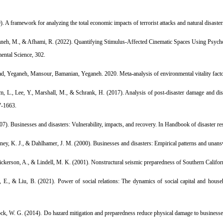
). A framework for analyzing the total economic impacts of terrorist attacks and natural disa
aneh, M., & Afhami, R. (2022). Quantifying Stimulus-Affected Cinematic Spaces Using Psycho
ental Science, 302.
d, Yeganeh, Mansour, Bamanian, Yeganeh. 2020. Meta-analysis of environmental vitality factor
, L., Lee, Y., Marshall, M., & Schrank, H. (2017). Analysis of post-disaster damage and disr
7-1663.
007). Businesses and disasters: Vulnerability, impacts, and recovery. In Handbook of disaster 
ney, K. J., & Dahlhamer, J. M. (2000). Businesses and disasters: Empirical patterns and unan
ickerson, A., & Lindell, M. K. (2001). Nonstructural seismic preparedness of Southern Californ
, E., & Liu, B. (2021). Power of social relations: The dynamics of social capital and hous
ck, W. G. (2014). Do hazard mitigation and preparedness reduce physical damage to businesses i