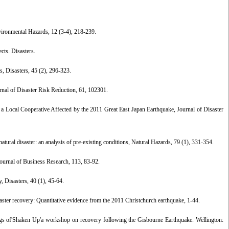
vironmental Hazards, 12 (3-4), 218-239.
cts. Disasters.
s, Disasters, 45 (2), 296-323.
urnal of Disaster Risk Reduction, 61, 102301.
a Local Cooperative Affected by the 2011 Great East Japan Earthquake, Journal of Disaster
atural disaster: an analysis of pre-existing conditions, Natural Hazards, 79 (1), 331-354.
Journal of Business Research, 113, 83-92.
, Disasters, 40 (1), 45-64.
isaster recovery: Quantitative evidence from the 2011 Christchurch earthquake, 1-44.
ings of'Shaken Up'a workshop on recovery following the Gisbourne Earthquake. Wellington: