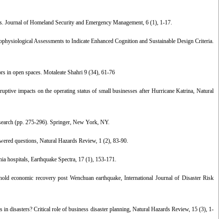
sters. Journal of Homeland Security and Emergency Management, 6 (1), 1-17.
physiological Assessments to Indicate Enhanced Cognition and Sustainable Design Criteria.
s in open spaces. Motaleate Shahri 9 (34), 61-76
uptive impacts on the operating status of small businesses after Hurricane Katrina, Natural
research (pp. 275-296). Springer, New York, NY.
swered questions, Natural Hazards Review, 1 (2), 83-90.
ia hospitals, Earthquake Spectra, 17 (1), 153-171.
ehold economic recovery post Wenchuan earthquake, International Journal of Disaster Risk
n disasters? Critical role of business disaster planning, Natural Hazards Review, 15 (3), 1-