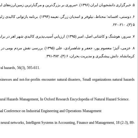
۵. خبرگزاری دانشجویان ایران (۱۳۹۶). «مروری بر بزرگ‌ترین و مرگبارترین زمین‌لرزه‌های ایران در ۱۱۰ سال اخیر».
دوستی، افسانه؛ محتاط، نیلوفر و اسدیا،
۵ (۳)، ۲۱۰-۲۲۰.
۷. سرور، هوشنگ و کاشانی اصل، امیر (۱۳۹۵). ارزيابي آسیب‌پذیری کالبدي شهر اهر در برابر بحران زلزله. آمایش محیط، ۹ (۳۴)، ۸۷-۱۰۸.
عزمی، آئیژ؛ معصوم پور، جعفر و شاهمراد
کرمانشاه. دانش پیشگیری و مدیریت بحران، ۶ (۴)، ۳۸۲-۳۹۱.
ral hazards, 56(3), 595-611.
inesses and not-for-profits encounter natural disasters, Small organizations natural hazards
atural Hazards Management, In Oxford Research Encyclopedia of Natural Hazard Science.
nal Conference on Industrial Engineering and Operations Management
g neural networks, Intelligent Systems in Accounting, Finance and Management, 18 (2-3), 89-