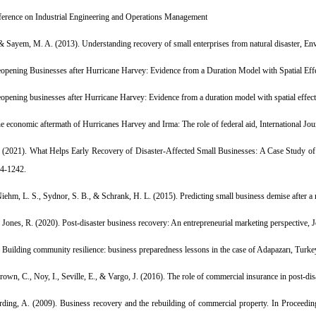
nference on Industrial Engineering and Operations Management
& Sayem, M. A. (2013). Understanding recovery of small enterprises from natural disaster, En
eopening Businesses after Hurricane Harvey: Evidence from a Duration Model with Spatial Effe
eopening businesses after Hurricane Harvey: Evidence from a duration model with spatial effect
he economic aftermath of Hurricanes Harvey and Irma: The role of federal aid, International Jo
F. (2021). What Helps Early Recovery of Disaster-Affected Small Businesses: A Case Study of 
34-1242.
Niehm, L. S., Sydnor, S. B., & Schrank, H. L. (2015). Predicting small business demise after a n
 Jones, R. (2020). Post-disaster business recovery: An entrepreneurial marketing perspective, 
 Building community resilience: business preparedness lessons in the case of Adapazarı, Turkey
Brown, C., Noy, I., Seville, E., & Vargo, J. (2016). The role of commercial insurance in post-d
rding, A. (2009). Business recovery and the rebuilding of commercial property. In Proceed