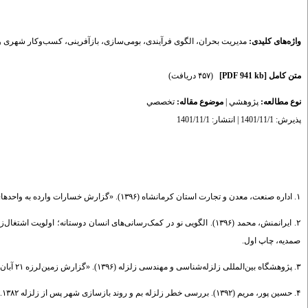
واژه‌های کلیدی:
مدیریت بحران، الگوی فرآیندی، بومی‌سازی، بازآفرینی، کسب‌وکار شهری و.
(۴۵۷ دریافت)
[PDF 941 kb]
متن کامل
تخصصي
موضوع مقاله:
|
پژوهشي
نوع مطالعه:
پذیرش: 1401/11/1 | انتشار: 1401/11/1
۱. اداره صنعت، معدن و تجارت استان کرمانشاه (۱۳۹۶). «گزارش خسارات وارده به واحدهای تولیدی شهر سرپل ذهاب و روستاهای اطراف آن».
ایرانمنش، محمد (۱۳۹۶). الگویی نو در کمک‌رسانی‌های انسان دوستانه؛ اول
صمدیه، چاپ اول.
۳. پژوهشگاه بین‌المللی زلزله‌شناسی و مهندسی زلزله (۱۳۹۶). «گزارش زمین‌لرزه ۲۱ آبان ۱۳۹۶ سرپل ذهاب استان کرمانشاه»، چاپ پنجم.
۴. حسین پور، مریم (۱۳۹۲). بررسی خطر زلزله بم و روند بازسازی شهر پس از زلزله ۱۳۸۲. پایان‌نامه کارشناسی ارشد جغرافیا و برنامه‌ریزی محیطی (مخاطرات محیطی)، دانشگاه سیستان و بلوچستان.