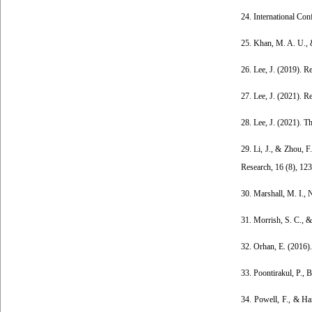
24. International Co
25. Khan, M. A. U., 
26. Lee, J. (2019). R
27. Lee, J. (2021). R
28. Lee, J. (2021). T
29. Li, J., & Zhou, 
Research, 16 (8), 12
30. Marshall, M. I., 
31. Morrish, S. C., &
32. Orhan, E. (2016).
33. Poontirakul, P., 
34. Powell, F., & Ha