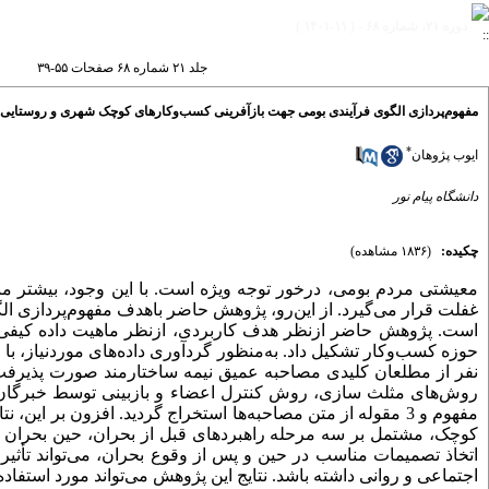
دوره ۲۱، شماره ۶۸ - ( ۱۱-۱۴۰۱ )
جلد ۲۱ شماره ۶۸ صفحات ۵۵-۳۹
مفهوم‌پردازی الگوی فرآیندی بومی جهت بازآفرینی کسب‌وکارهای کوچک شهری و روستایی)
*
ایوب پژوهان
دانشگاه پیام نور
چکیده:
(۱۸۳۶ مشاهده)
با این وجود، بیشتر م
.
درخور توجه ویژه است
معیشتی مردم بومی،
غفلت قرار می‌گیرد. از این‌رو،
پژوهش حاضر باهدف مفهوم‌پردازی ال
است. پژوهش حاضر ازنظر هدف کاربردی، ازنظر ماهیت داده کیفی
حوزه کسب‌وکار تشکیل داد.
به‌منظور گردآوری داده‌های موردنیاز، با
نفر از مطلعان کلیدی مصاحبه عمیق نیمه
ساختارمند
صورت پذیرفت. 
روش‌های مثلث سازی، روش کنترل اعضاء و بازبینی توسط خبرگان
مفهوم و 3 مقوله از متن مصاحبه‌ها استخراج گردید. افزون بر این، نتایج تحلیل
کوچک، مشتمل بر سه مرحله راهبردهای قبل از بحران، حین بحران.
اتخاذ تصمیمات مناسب در حین و پس از وقوع بحران، می‌تواند تأثیر،
اجتماعی و روانی داشته باشد
نتایج این پژوهش می‌تواند مورد استفاده.