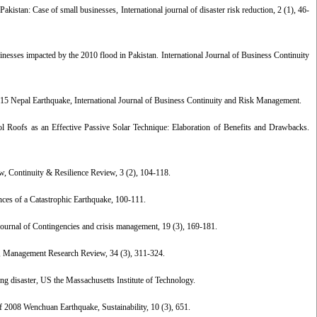
kistan: Case of small businesses, International journal of disaster risk reduction, 2 (1), 46-
inesses impacted by the 2010 flood in Pakistan. International Journal of Business Continuity
015 Nepal Earthquake, International Journal of Business Continuity and Risk Management.
l Roofs as an Effective Passive Solar Technique: Elaboration of Benefits and Drawbacks.
ew, Continuity & Resilience Review, 3 (2), 104-118.
es of a Catastrophic Earthquake, 100-111.
 Journal of Contingencies and crisis management, 19 (3), 169-181.
na, Management Research Review, 34 (3), 311-324.
ng disaster, US the Massachusetts Institute of Technology.
f 2008 Wenchuan Earthquake, Sustainability, 10 (3), 651.